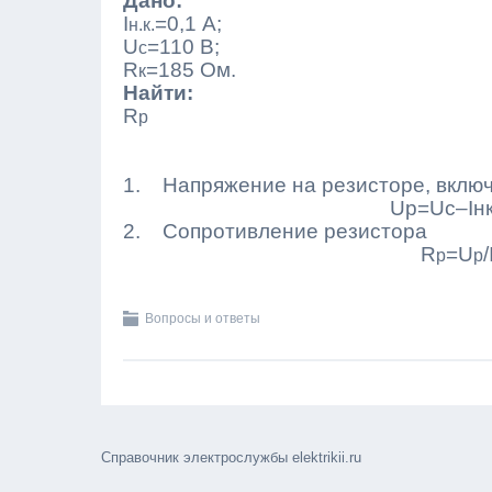
Дано:
I
=0,1 А;
н.к.
U
=110 В;
с
R
=185 Ом.
к
Найти:
R
р
1. Напряжение на резисторе, включ
U
р
=U
с
–I
н
2. Сопротивление резистора
R
=U
/
р
p
Вопросы и ответы
Справочник электрослужбы elektrikii.ru