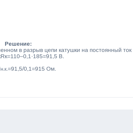
Решение:
енном в разрыв цепи катушки на постоянный ток
к
R
к
=110–0,1·185=91,5 В
.
I
=91,5/0,1=915 Ом.
н.к.