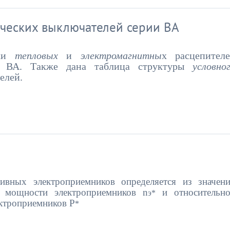
ических выключателей серии ВA
оки
тепловых
и
электромагнитны
х расцепител
ии ВА. Также дана таблица структуры
условно
елей.
ивных электроприемников определяется из значен
о мощности электроприемников n
и относительн
э*
ктроприемников Р
*