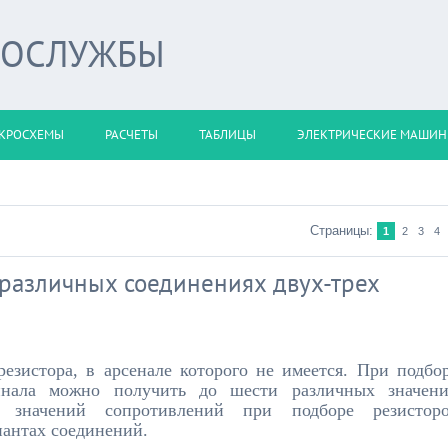
РОСЛУЖБЫ
КРОСХЕМЫ
РАСЧЕТЫ
ТАБЛИЦЫ
ЭЛЕКТРИЧЕСКИЕ МАШИ
Страницы:
1
2
3
4
различных соединениях двух-трех
езистора, в арсенале которого не имеется. При подбо
минала можно получить до шести различных значен
а значений сопротивлений при подборе резистор
иантах соединений.