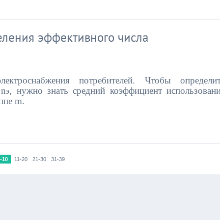
ления эффективного числа
лектроснабжения потребителей. Чтобы определи
 n
, нужно знать средний коэффициент использован
э
ппе m.
-10
11-20
21-30
31-39