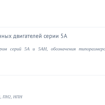
нных двигателей серии 5А
ром серий 5А и 5АН, обозначения типоразмер
2, ПН2, НПН