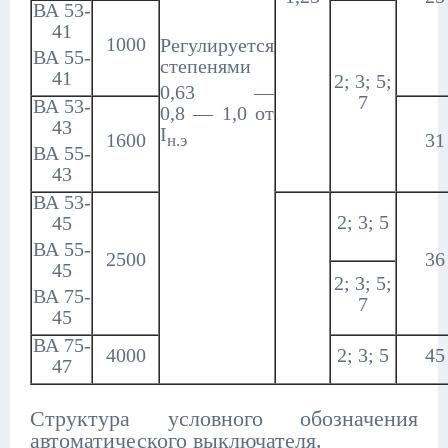
ВА 53-
41
1000
Регулируется
ВА 55-
степенями
41
2; 3; 5;
0,63 —
7
ВА 53-
0,8 — 1,0 от
43
I
1600
31
н.э
ВА 55-
43
ВА 53-
2; 3; 5
45
ВА 55-
2500
36
45
2; 3; 5;
ВА 75-
7
45
ВА 75-
4000
2; 3; 5
45
47
Структура условного обозначения
автоматического выключателя.