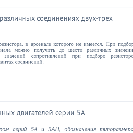
различных соединениях двух-трех
езистора, в арсенале которого не имеется. При подбо
минала можно получить до шести различных значен
а значений сопротивлений при подборе резистор
иантах соединений.
нных двигателей серии 5А
ром серий 5А и 5АН, обозначения типоразмер