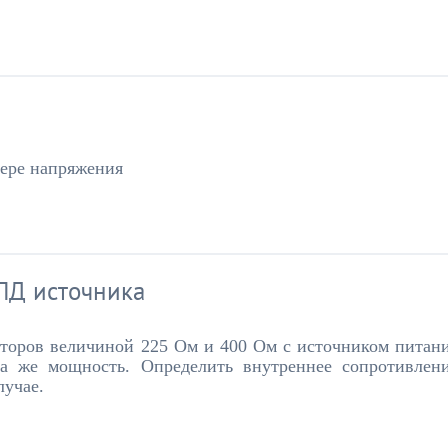
тере напряжения
ПД источника
торов величиной 225 Ом и 400 Ом с источником питан
та же мощность. Определить внутреннее сопротивлен
лучае.