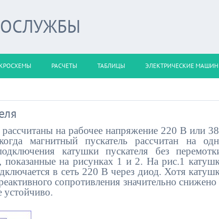
РОСЛУЖБЫ
КРОСХЕМЫ
РАСЧЕТЫ
ТАБЛИЦЫ
ЭЛЕКТРИЧЕСКИЕ МАШИ
еля
ссчитаны на рабочее напряжение 220 В или 3
когда магнитный пускатель рассчитан на од
одключения катушки пускателя без перемотк
 показанные на рисунках 1 и 2. На рис.1 катуш
одключается в сеть 220 В через диод. Хотя катуш
реактивного сопротивления значительно снижено
е устойчиво.