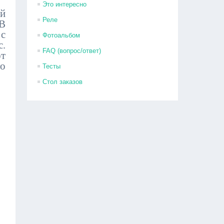
Это интересно
й
Реле
 В
с
Фотоальбом
с.
FAQ (вопрос/ответ)
т
о
Тесты
:
Стол заказов