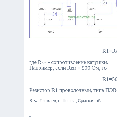
R1=R
где R
- сопротивление катушки.
KM
Например, если R
= 500 Ом, то
KM
R1=500 / 0,3 =
Резистор R1 проволочный, типа ПЭВ
В. Ф. Яковлев, г. Шостка, Сумская обл.