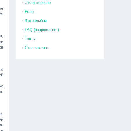
Это интересно
ле
Реле
ия
Фотоальбом
FAQ (вопрос/ответ)
я,
Тесты
ки
ов
Стол заказов
ую
ой
но
ть
к-
ки
ть
 и