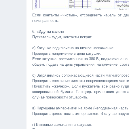
Если контакты «чистые», отсоединить кабель от дви
неисправность.
6.
«Иду на взлет»
Пускатель гудит, контакты искрят.
а) Катушка подключена на низкое напряжение.
Проверить напряжение в цепи катушки.
Если катушка, рассчитанная на 380 В, подключена на 
общем, подать на цепь управления, напряжение, соо
б) Загрязнились соприкасающиеся части магнитопрово
Проверить состояние чистоты соприкасающихся часте
Почистить «железо». Если пускатель все равно гуд
копировальной бумаги. Площадь прилегания должн
случае поверхности отшабрить.
в) Нарушены ампер-витки на ярме (неподвижная часть
Проверить целостность ампер-витков. В случае наруш
г) Витковые замыкания в катушке.