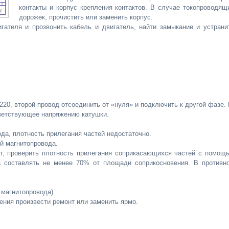
контакты и корпус крепления контактов. В случае токопроводящ
дорожек, прочистить или заменить корпус.
гателя и прозвонить кабель и двигатель, найти замыкание и устрани
220, второй провод отсоединить от «нуля» и подключить к другой фазе. 
тветствующее напряжению катушки.
да, плотность прилегания частей недостаточно.
й магнитопровода.
ит, проверить плотность прилегания соприкасающихся частей с помощ
а составлять не менее 70% от площади соприкосновения. В противн
 магнитопровода).
ения произвести ремонт или заменить ярмо.