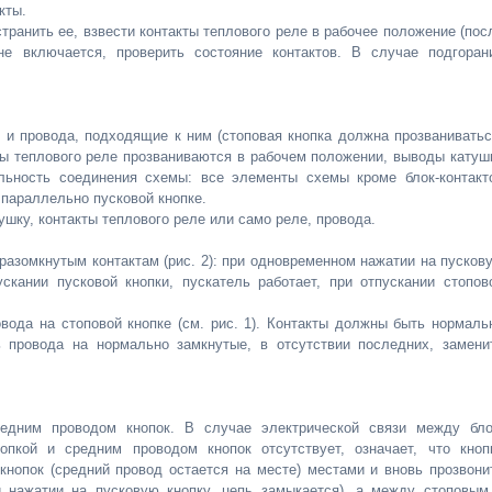
кты.
транить ее, взвести контакты теплового реле в рабочее положение (пос
не включается, проверить состояние контактов. В случае подгоран
е и провода, подходящие к ним (стоповая кнопка должна прозваниватьс
кты теплового реле прозваниваются в рабочем положении, выводы катуш
ильность соединения схемы: все элементы схемы кроме блок-контакт
параллельно пусковой кнопке.
шку, контакты теплового реле или само реле, провода.
разомкнутым контактам (рис. 2): при одновременном нажатии на пусков
скании пусковой кнопки, пускатель работает, при отпускании стопов
овода на стоповой кнопке (см. рис. 1). Контакты должны быть нормаль
 провода на нормально замкнутые, в отсутствии последних, замени
едним проводом кнопок. В случае электрической связи между бло
опкой и средним проводом кнопок отсутствует, означает, что кноп
кнопок (средний провод остается на месте) местами и вновь прозвони
и нажатии на пусковую кнопку, цепь замыкается), а между стоповым