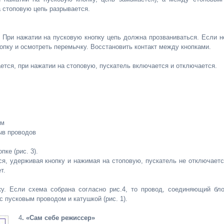
 стоповую цепь разрывается.
. При нажатии на пусковую кнопку цепь должна прозваниваться. Если н
нопку и осмотреть перемычку. Восстановить контакт между кнопками.
ется, при нажатии на стоповую, пускатель включается и отключается.
им
ыв проводов
ке (рис. 3).
ся, удерживая кнопку и нажимая на стоповую, пускатель не отключаетс
т.
ку. Если схема собрана согласно рис.4, то провод, соединяющий бло
с пусковым проводом и катушкой (рис. 1).
4
. «Сам себе режиссер»