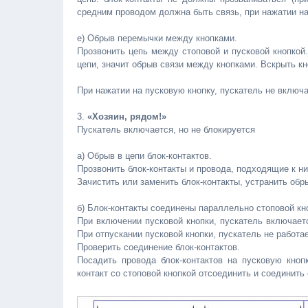
средним проводом должна быть связь, при нажатии на
е) Обрыв перемычки между кнопками.
Прозвонить цепь между стоповой и пусковой кнопкой
цепи, значит обрыв связи между кнопками. Вскрыть к
При нажатии на пусковую кнопку, пускатель не включа
3.
«Хозяин, рядом!»
Пускатель включается, но не блокируется
а) Обрыв в цепи блок-контактов.
Прозвонить блок-контакты и провода, подходящие к н
Зачистить или заменить блок-контакты, устранить обр
б) Блок-контакты соединены параллельно стоповой кноп
При включении пусковой кнопки, пускатель включает
При отпускании пусковой кнопки, пускатель не работае
Проверить соединение блок-контактов.
Посадить провода блок-контактов на пусковую кноп
контакт со стоповой кнопкой отсоединить и соединить 