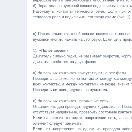
перебрать ее и отремонтировать либо заменить на ис
б) Параллельно пусковой кнопке подключены контакты
Разомкнуть контакты теплового реле. Если при эт
теплового реле и подключить согласно схеме (рис. 1).
в) Параллельно пусковой кнопке включена стоповая 
пусковой кнопки, нажать на стоповую. Если цепь пропа
11.
«Полет шмеля»
Двигатель сильно гудит, не развивает оборотов, корпу
Двигатель работает на двух фазах.
а) На верхних контактах присутствуют не все фазы.
Проверить напряжение на контактах между как между
всех контактах, а между контактами не везде, значит
Проверить питание, идущее на пускатель.
б) На верхних контактах напряжение есть.
Отсоединить два провода, идущих к двигателю. Прове
отсутствует напряжение, проверить состояние контакт
Если на нижних контактах напряжение есть, а на в
элемент следует заменить.
Если нет напряжения на одном из проводов кабел