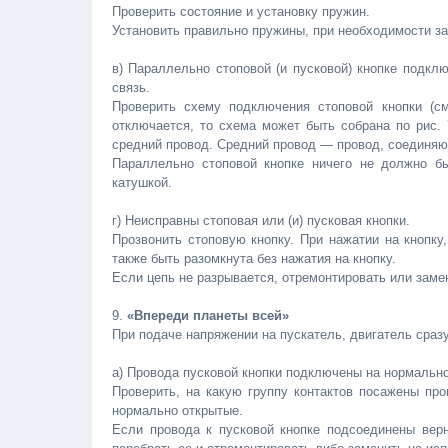
Проверить состояние и установку пружин.
Установить правильно пружины, при необходимости за
в) Параллельно стоповой (и пусковой) кнопке подклю
связь.
Проверить схему подключения стоповой кнопки (см
отключается, то схема может быть собрана по рис. 
средний провод. Средний провод — провод, соединяю
Параллельно стоповой кнопке ничего не должно б
катушкой.
г) Неисправны стоповая или (и) пусковая кнопки.
Прозвонить стоповую кнопку. При нажатии на кнопку
также быть разомкнута без нажатия на кнопку.
Если цепь не разрывается, отремонтировать или замен
9.
«Впереди планеты всей»
При подаче напряжении на пускатель, двигатель сразу
а) Провода пусковой кнопки подключены на нормально
Проверить, на какую группу контактов посажены про
нормально открытые.
Если провода к пусковой кнопке подсоединены верно