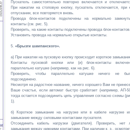
Пускатель самостоятельно повторно включается и отключаетс
При нажатии на стоповую кнопку, пускатель отключается, при 
отпускании, все повторяется вновь.
Провода блок-контактов подключены на нормально замкнут
контакты (см. рис. 5).
Проверить, на какие контакты подключены провода блок-контактов
Установить провода на нормально открытые контакты.
5.
«Брызги шампанского».
а) При нажатии на пусковую кнопку происходит короткое замыкани
Контакты пусковой кнопки или (и) блок-контакты включе
параллельно катушке (например, как на рис. 6).
Проверить, чтобы параллельно катушке ничего не бы
подсоединено.
Несмотря на радостное название, ничего хорошего Вам не принесе
Ваше счастье, если автомат быстро сработает (например, АП-50
тогда остается подсоединить цепь управления согласно схемы (ри
1).
б) Короткое замыкание на нагрузке или в кабеле нагрузке и
замыкание между силовыми контактами пускателя.
Отсоединить кабель нагрузки (двигателя). Проверить, нет 
замыкания между нижними контактами. При наличии к. з., осмотре