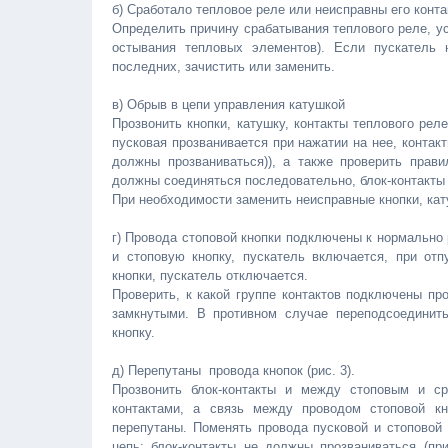
б) Сработало тепловое реле или неисправны его конта
Определить причину срабатывания теплового реле, ус
остывания тепловых элементов). Если пускатель 
последних, зачистить или заменить.
в) Обрыв в цепи управления катушкой
Прозвонить кнопки, катушку, контакты теплового рел
пусковая прозванивается при нажатии на нее, конта
должны прозваниваться)), а также проверить прав
должны соединяться последовательно, блок-контакты 
При необходимости заменить неисправные кнопки, кату
г) Провода стоповой кнопки подключены к нормально 
и стоповую кнопку, пускатель включается, при отпу
кнопки, пускатель отключается.
Проверить, к какой группе контактов подключены пр
замкнутыми. В противном случае переподсоединить
кнопку.
д) Перепутаны провода кнопок (рис. 3).
Прозвонить блок-контакты и между стоповым и ср
контактами, а связь между проводом стоповой кн
перепутаны. Поменять провода пусковой и стоповой 
цепь: блок-контакты не должны прозваниваться (пр