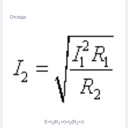
Отсюда
E=I
(R
+r)=I
(R
+r)
1
1
2
2