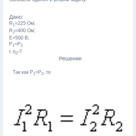
Дано:
R
=225 Ом;
1
R
=400 Ом;
2
Е=500 В;
Р
=Р
1
2
r, η
-?
2
Решение
Так как Р
=Р
, то
1
2