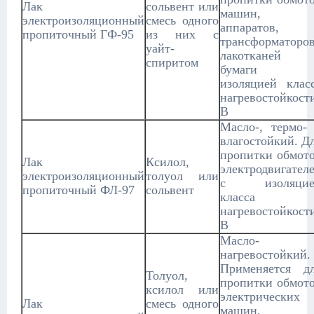
Лак
сольвент или
машин,
электроизоляционный
смесь одного
аппаратов,
пропиточный ГФ-95
из них с
трансформаторов
уайт-
лакотканей 
спиритом
бумаги 
изоляцией клас
нагревостойкост
В
Масло-, термо-
влагостойкий. Д
пропитки обмот
Лак
Ксилол,
электродвигател
электроизоляционный
толуол или
с изоляцие
пропиточный ФЛ-97
сольвент
класса
нагревостойкост
В
Масло- 
нагревостойкий.
Применяется д
Толуол,
пропитки обмот
ксилол или
электрических
Лак
смесь одного
машин,