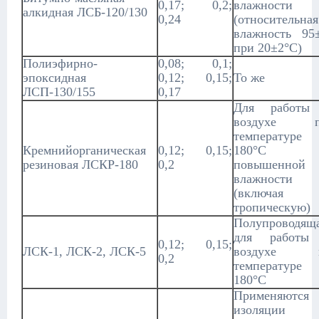
0,17; 0,2;
влажности
алкидная ЛСБ-120/130
0,24
(относительная
влажность 95
при 20±2°С)
Полиэфирно-
0,08; 0,1;
эпоксидная
0,12; 0,15;
То же
ЛСП-130/155
0,17
Для работы
воздухе 
температуре
Кремнийорганическая
0,12; 0,15;
180°С
резиновая ЛСКР-180
0,2
повышенной
влажности
(включая
тропическую)
Полупроводяща
для работы
0,12; 0,15;
ЛСК-1, ЛСК-2, ЛСК-5
воздухе 
0,2
температуре
180°С
Применяются 
изоляции