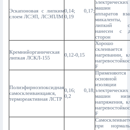
электрических
машин
Эскапоновая с липким
0,14; 0,17;
аппаратов вз
слоем ЛСЭП, ЛСЭПЛМ
0,19
микаленты,
липкий с
нанесен с д
сторон
Хорошо
склеивается 
Кремнийорганическая
0,12-0,15
нагревании, к
липкая ЛСКЛ-155
нагревостойко
F
Применяются 
основной
изоляции
Полиэфирноэпоксидная
0,16; 0,18;
электрических
самосклеивающаяся,
0,2
машин низк
термореактивная ЛСТР
напряжения, к
нагревостойко
F
Самосклеивает
при нормаль