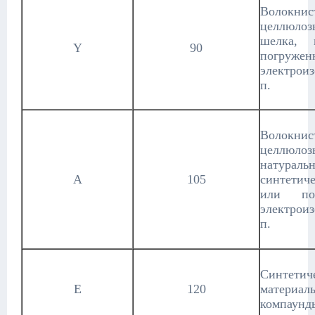
Волокн
целлюлоз
шелка,
Y
90
погру
электроиз
п.
Волокн
целлю
натурал
A
105
синтетич
или по
электроиз
п.
Синтет
E
120
материалы
компаунды 