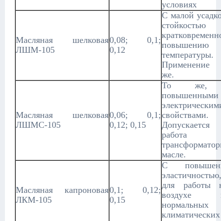
условиях
С малой усадк
стойкость
кратковременн
Масляная шелковая
0,08; 0,1;
повышению
ЛШМ-105
0,12
температуры.
Применение
же.
То же,
повышенными
электрическим
Масляная шелковая
0,06; 0,1;
свойствами.
ЛШМС-105
0,12; 0,15
Допускается
работа
трансформато
масле.
С повышен
эластичностью
для работы 
Масляная капроновая
0,1; 0,12;
воздухе 
ЛКМ-105
0,15
нормальных
климатических