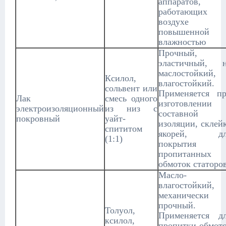
аппаратов,
работающих 
воздухе 
повышенной
влажностью
Прочный,
эластичный, 
маслостойкий,
Ксилол,
влагостойкий.
сольвент или
Применяется п
Лак
смесь одного
изготовлении
электроизоляционный
из низ с
составной
покровный
уайт-
изоляции, склей
спититом
якорей, дл
(1:1)
покрытия
пропитанных
обмоток статоро
Масло- 
влагостойкий,
механически
прочный.
Толуол,
Применяется д
ксилол,
пропитки обмот