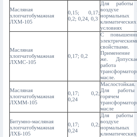
Для работы
Масляная
воздухе 
0,15; 0,17;
хлопчатобумажная
нормальных
0,2; 0,24, 0,3
ЛХМ-105
климатических
условиях
С повышенн
электрическим
свойствами.
Масляная
Применение
хлопчатобумажная
0,17; 0,2
же. Допускае
ЛХМС-105
работа
трансформато
масле.
Маслостойкая.
Масляная
Для работ
0,17; 0,2;
хлопчатобумажная
горячем
0,24
ЛХММ-105
трансформато
масле
Для работы
Битумно-масляная
воздухе 
0,17; 0,2;
хлопчатобумажная
нормальных
0,24
ЛХБ-105
климатических