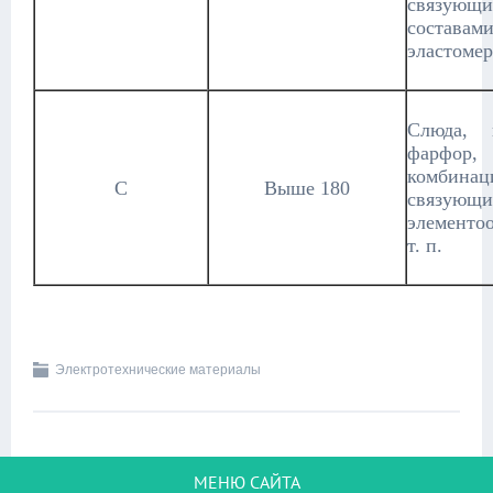
связующ
состава
эластомер
Слюда, 
фарфор,
комбина
C
Выше 180
связующи
элементоо
т. п.
Электротехнические материалы
МЕНЮ САЙТА