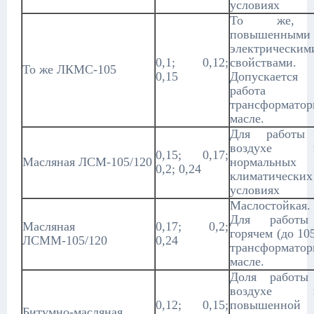
условиях
То же,
повышенными
электрическим
0,1; 0,12;
свойствами.
То же ЛКМС-105
0,15
Допускается
работа
трансформато
масле.
Для работы
воздухе 
0,15; 0,17;
Масляная ЛСМ-105/120
нормальных
0,2; 0,24
климатических
условиях
Маслостойкая.
Для работ
Масляная
0,17; 0,2;
горячем (до 10
ЛСММ-105/120
0,24
трансформато
масле.
Доля работы
воздухе 
0,12; 0,15;
повышенной
Битумно-масляная