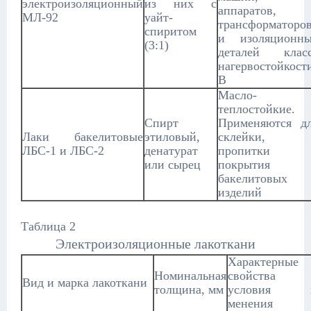
электроизоляционный
из них с
аппаратов,
МЛ-92
уайт-
трансформаторо
спиритом
и изоляционн
(3:1)
деталей клас
нагервостойкост
В
Масло- 
теплостойкие.
Спирт
Применяются д
Лаки бакелитовые
этиловый,
склейки,
ЛБС-1 и ЛБС-2
денатурат
пропитки 
или сырец
покрытия
бакелитовых
изделий
Таблица 2
Электроизоляционные лакоткани
Характерные
Номинальная
свойства
Вид и марка лакоткани
толщина, мм
условия 
менения