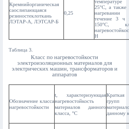
температуре 
Кремнийорганическая
25°С, а также
саослипающаяся
0,25
нагревани
резиностеклоткань
течение 3 ч 
ЛЭТАР-А, ЛЭТСАР-Б
150°С, кл
нагревостойко
Н
Таблица 3.
Класс по нагревостойкости
электроизоляционных материалов для
электрических машин, трансформаторов и
аппаратов
t, характеризующая
Краткая 
Обозначение класса
нагревостойкость
групп 
нагревостойкости
материалов данного
материа
класса, °С
данному к