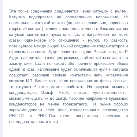
Эта точка соединения соединяется через катушку с нулем.
Катушка подбирается на определенное напряжение, её
нормально замкнутый контакт (на рис. неправильно, нарисован
открытый контакт) включен последовательно с блок-контактом
катушки магнитного пускателя. Если напряжения на всех
фазах одинаковое (по отношению к нулю), то разность
потенциалов между общей точкой соединения конденсаторов и
нулевым проводом, будет равняться нулю. Значит катушка P
будет находиться в ждущем режиме, а её контакты оставаться
замкнутыми. Если по какой-либо причине произошел обрыв
одной из фаз, напряжение будет отличным от нуля и катушка
сработает, разорвав своими контактами цепь управления
катушки МП. Более того, если напряжения на фазах разные,
то катушка Р тоже может сработать. На рисунке номинал
конденсаторов 10мкф. Чтобы снизить чувствительность,
можно уменьшить их до 1мкф. Рабочее напряжение бумажных
конденсаторов не менее троекратного. На рынке хорошо
зарекомендовали себя реле отечественного производства
РНПП11 и РНПП11м (реле напряжения перекоса и
последовательности фаз).