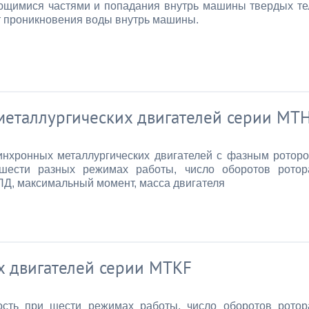
ющимися частями и попадания внутрь машины твердых те
т проникновения воды внутрь машины.
металлургических двигателей серии МТ
инхронных металлургических двигателей с фазным ротор
 шести разных режимах работы, число оборотов ротор
КПД, максимальный момент, масса двигателя
х двигателей серии МТКF
ть при шести режимах работы, число оборотов ротор