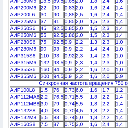
АИР180M6
18,5
89,5
0,85
2,0
1,8
2,4
1,6
АИР200M6
22
90
0.83
2,0
1,6
2,4
1,4
АИР200L6
30
90
0,85
2,5
1,6
2,4
1,4
АИР225M6
37
91
0,85
2,0
1,5
2,3
1,4
АИР250S6
45
92,5
0,85
2,0
1,5
2,3
1,4
АИР250M6
55
92,5
0,86
2,0
1,5
2,3
1,4
АИР280S6
75
92,5
0,9
2,2
1,3
2,3
1,0
АИР280M6
90
93
0,9
2,2
1,4
2,4
1,0
АИР315S6
110
93
0,92
2,3
1,4
2,3
1,0
АИР315M6
132
93,5
0,9
2,3
1,4
2,3
1,0
АИР355S6
160
94
0,9
2,2
1,6
2,0
1,0
АИР355M6
200
94,5
0,9
2,2
1,6
2,0
0.9
Синхронная частота вращения 750 о
АИР100L8
1,5
76
0,73
6,0
1,6
1,7
1,2
АИР112MA8
2,2
76,5
0,71
5,5
1,8
2,2
1,4
АИР112MB8
3,0
79
0,74
5,5
1,8
2,2
1,4
АИР132S8
4,0
83
0,70
4,5
1,8
2,2
1,4
АИР132M8
5,5
83
0,74
5,0
1,8
2,2
1,4
АИР160S8
7,5
87
0,75
3,0
1,6
2,4
1,4