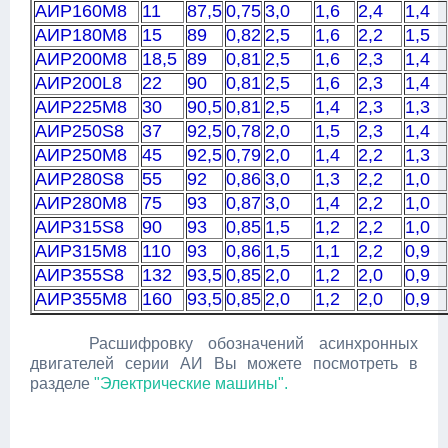
АИР160M8
11
87,5
0,75
3,0
1,6
2,4
1,4
АИР180M8
15
89
0,82
2,5
1,6
2,2
1,5
АИР200M8
18,5
89
0,81
2,5
1,6
2,3
1,4
АИР200L8
22
90
0,81
2,5
1,6
2,3
1,4
АИР225M8
30
90,5
0,81
2,5
1,4
2,3
1,3
АИР250S8
37
92,5
0,78
2,0
1,5
2,3
1,4
АИР250M8
45
92,5
0,79
2,0
1,4
2,2
1,3
АИР280S8
55
92
0,86
3,0
1,3
2,2
1,0
АИР280M8
75
93
0,87
3,0
1,4
2,2
1,0
АИР315S8
90
93
0,85
1,5
1,2
2,2
1,0
АИР315M8
110
93
0,86
1,5
1,1
2,2
0,9
АИР355S8
132
93,5
0,85
2,0
1,2
2,0
0,9
АИР355M8
160
93,5
0,85
2,0
1,2
2,0
0,9
Расшифровку обозначений асинхронных
двигателей серии АИ Вы можете посмотреть в
разделе
"Электрические машины".