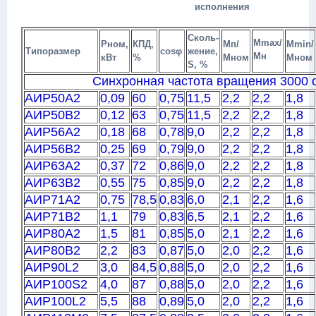
исполнения
Сколь-
М
max
/
Р
ном
,
КПД,
М
п
/
М
min
/
Типоразмер
cosφ
жение,
M
н
кВт
%
М
ном
М
ном
S, %
Синхронная частота вращения 3000 
АИР50А2
0,09
60
0,75
11,5
2,2
2,2
1,8
АИР50В2
0,12
63
0,75
11,5
2,2
2,2
1,8
АИР56А2
0,18
68
0,78
9,0
2,2
2,2
1,8
АИР56В2
0,25
69
0,79
9,0
2,2
2,2
1,8
АИР63А2
0,37
72
0,86
9,0
2,2
2,2
1,8
АИР63В2
0,55
75
0,85
9,0
2,2
2,2
1,8
АИР71А2
0,75
78,5
0,83
6,0
2,1
2,2
1,6
АИР71В2
1,1
79
0,83
6,5
2,1
2,2
1,6
АИР80А2
1,5
81
0,85
5,0
2,1
2,2
1,6
АИР80В2
2,2
83
0,87
5,0
2,0
2,2
1,6
АИР90L2
3,0
84,5
0,88
5,0
2,0
2,2
1,6
АИР100S2
4,0
87
0,88
5,0
2,0
2,2
1,6
АИР100L2
5,5
88
0,89
5,0
2,0
2,2
1,6