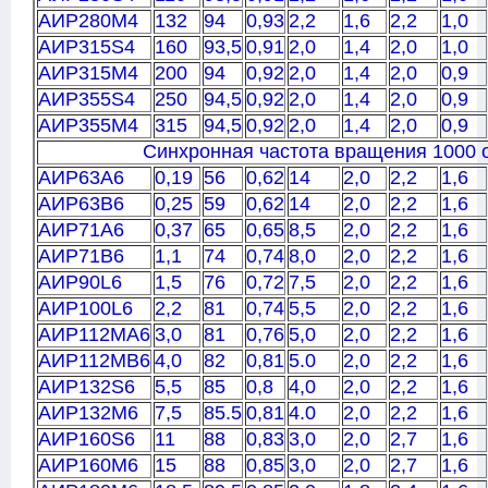
АИР280M4
132
94
0,93
2,2
1,6
2,2
1,0
АИР315S4
160
93,5
0,91
2,0
1,4
2,0
1,0
АИР315M4
200
94
0,92
2,0
1,4
2,0
0,9
АИР355S4
250
94,5
0,92
2,0
1,4
2,0
0,9
АИР355M4
315
94,5
0,92
2,0
1,4
2,0
0,9
Синхронная частота вращения 1000 
АИР63A6
0,19
56
0,62
14
2,0
2,2
1,6
АИР63B6
0,25
59
0,62
14
2,0
2,2
1,6
АИР71A6
0,37
65
0,65
8,5
2,0
2,2
1,6
АИР71B6
1,1
74
0,74
8,0
2,0
2,2
1,6
АИР90L6
1,5
76
0,72
7,5
2,0
2,2
1,6
АИР100L6
2,2
81
0,74
5,5
2,0
2,2
1,6
АИР112MA6
3,0
81
0,76
5,0
2,0
2,2
1,6
АИР112MB6
4,0
82
0,81
5.0
2,0
2,2
1,6
АИР132S6
5,5
85
0,8
4,0
2,0
2,2
1,6
АИР132M6
7,5
85.5
0,81
4.0
2,0
2,2
1,6
АИР160S6
11
88
0,83
3,0
2,0
2,7
1,6
АИР160M6
15
88
0,85
3,0
2,0
2,7
1,6