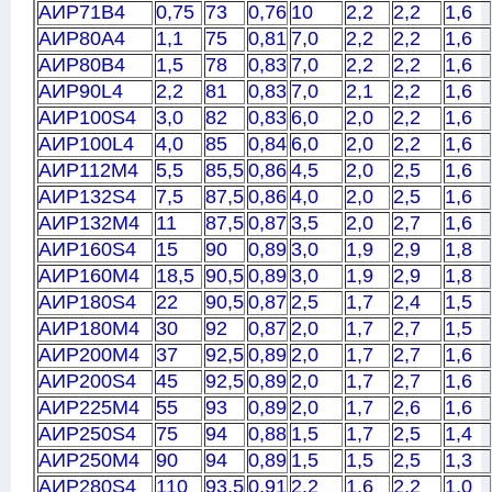
АИР71B4
0,75
73
0,76
10
2,2
2,2
1,6
АИР80A4
1,1
75
0,81
7,0
2,2
2,2
1,6
АИР80B4
1,5
78
0,83
7,0
2,2
2,2
1,6
АИР90L4
2,2
81
0,83
7,0
2,1
2,2
1,6
АИР100S4
3,0
82
0,83
6,0
2,0
2,2
1,6
АИР100L4
4,0
85
0,84
6,0
2,0
2,2
1,6
АИР112M4
5,5
85,5
0,86
4,5
2,0
2,5
1,6
АИР132S4
7,5
87,5
0,86
4,0
2,0
2,5
1,6
АИР132M4
11
87,5
0,87
3,5
2,0
2,7
1,6
АИР160S4
15
90
0,89
3,0
1,9
2,9
1,8
АИР160M4
18,5
90,5
0,89
3,0
1,9
2,9
1,8
АИР180S4
22
90,5
0,87
2,5
1,7
2,4
1,5
АИР180M4
30
92
0,87
2,0
1,7
2,7
1,5
АИР200M4
37
92,5
0,89
2,0
1,7
2,7
1,6
АИР200S4
45
92,5
0,89
2,0
1,7
2,7
1,6
АИР225M4
55
93
0,89
2,0
1,7
2,6
1,6
АИР250S4
75
94
0,88
1,5
1,7
2,5
1,4
АИР250M4
90
94
0,89
1,5
1,5
2,5
1,3
АИР280S4
110
93,5
0,91
2,2
1,6
2,2
1,0