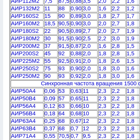
АИР112M2
7,5
87,5
0,88
3,5
2,0
2,2
1,6
АИР132M2
11
88
0,90
3,0
1,6
2,2
1,2
АИР160S2
15
90
0,89
3,0
1,8
2,7
1,7
АИР160M2
18,5
90,5
0,90
3,0
2,0
2,7
1,8
АИР180S2
22
90,5
0,89
2,7
2,0
2,7
1,9
АИР180M2
30
91,5
0,90
2,5
2,2
3,0
1,9
АИР200M2
37
91,5
0,87
2,0
1,6
2,8
1,5
АИР200S2
45
92
0,88
2,0
1,8
2,8
1,5
АИР225M2
55
92,5
0,91
2,0
1,8
2,6
1,5
АИР250S2
75
93
0,90
2,0
1,8
3,0
1,6
АИР250M2
90
93
0,92
2,0
1,8
3,0
1,6
Синхронная частота вращения 1500 
АИР50A4
0,06
53
0,63
11
2,3
2,2
1,8
АИР50B4
0,09
57
0,65
11
2,3
2,2
1,8
АИР56A4
0,12
63
0,66
10
2,3
2,2
1,8
АИР56B4
0,18
64
0,68
10
2,3
2,2
1,8
АИР63A4
0,25
68
0,67
12
2,3
2,2
1,8
АИР63B4
0,37
68
0,7
12
2,3
2,2
1,8
АИР71A4
0,55
70,5
0,7
9,5
2,3
2,2
1,8