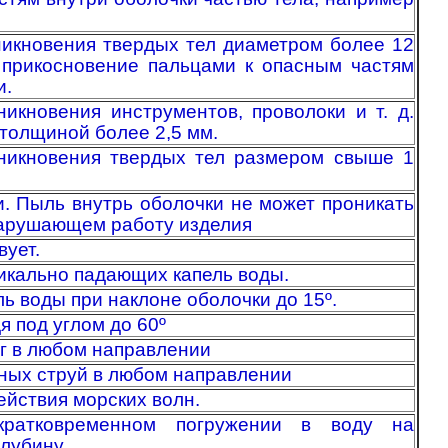
никновения твердых тел диаметром более 12
 прикосновение пальцами к опасным частям
и.
икновения инструментов, проволоки и т. д.
толщиной более 2,5 мм.
никновения твердых тел размером свыше 1
. Пыль внутрь оболочки не может проникать
нарушающем работу изделия
вует.
икально падающих капель воды.
ль воды при наклоне оболочки до 15º.
я под углом до 60º
г в любом направлении
ных струй в любом направлении
ействия морских волн.
ратковременном погружении в воду на
глубину