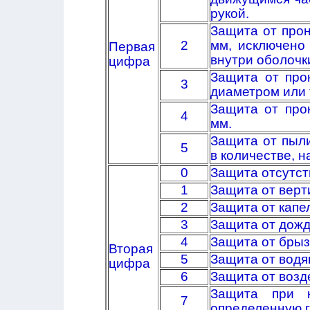
рукой.
Защита от про
2
мм, исключено
Первая
внутри оболочк
цифра
Защита от прон
3
диаметром или 
Защита от про
4
мм.
Защита от пыли
5
в количестве, 
0
Защита отсутст
1
Защита от верт
2
Защита от капе
3
Защита от дожд
4
Защита от брыз
Вторая
5
Защита от водя
цифра
6
Защита от возд
Защита при к
7
определенную 