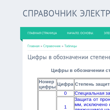
СПРАВОЧНИК ЭЛЕКТ
ГЛАВНАЯ СТРАНИЦА
НАЧАЛО. ОСНОВЫ.
ЭЛЕ
Главная
»
Справочник
»
Таблицы
Цифры в обозначении степен
Цифры в обозначении с
Номер
Цифра
Степень защи
цифры
0
Специальная за
Защита от про
мм, исключено 
1
движущимся час