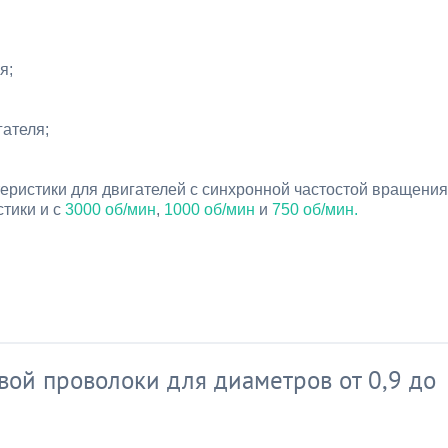
я;
гателя;
теристики для двигателей с синхронной частостой вращения
стики и с
3000 об/мин
,
1000 об/мин
и
750 об/мин.
ой проволоки для диаметров от 0,9 до