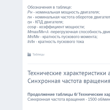
Обозначения в таблице:
Рн
- номинальная мощность двигателя;
nн
- номинальная частота оборотов двигател
ηн
- КПД двигателя;
cosφ
- коэффициент мощности;
Мmax/Mн=λ
-перегрузочная способность дви
Мп/Мн
- кратность пускового момента;
Iп/Ιн
- кратность пускового тока
Таблицы
Технические характеристики 
Синхронная частота вращения
Продолжение таблицы 6/ Технические ха
Синхронная частота вращения - 1500 об/ми