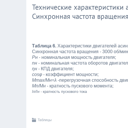
Технические характеристики а
Синхронная частота вращени
Таблица 6.
Характеристики двигателей асин
Синхронная частота вращения - 3000 об/ми
Рн
- номинальная мощность двигателя;
nн
- номинальная частота оборотов двигател
ηн
- КПД двигателя;
cosφ
- коэффициент мощности;
Мmax/Mн=λ
-перегрузочная способность дви
Мп/Мн
- кратность пускового момента;
Iп/Ιн
- кратность пускового тока
Таблицы