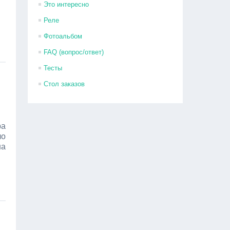
Это интересно
Реле
Фотоальбом
FAQ (вопрос/ответ)
Тесты
Стол заказов
ра
ло
на