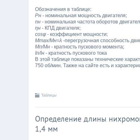
Обозначения в таблице:
Рн
- номинальная мощность двигателя;
nн
- номинальная частота оборотов двигател
ηн
- КПД двигателя;
cosφ
- коэффициент мощности;
Мmax/Mн=λ
-перегрузочная способность дви
Мп/Мн
- кратность пускового момента;
Iп/Ιн
- кратность пускового тока
В этой таблице показаны технические харак
750 об/мин. Также на сайте есть и характери
Таблицы
Определение длины нихромов
1,4 мм