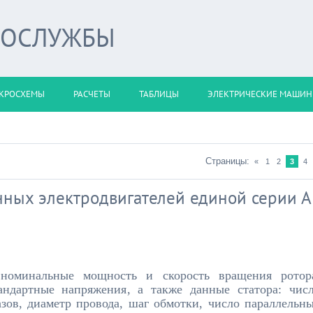
РОСЛУЖБЫ
КРОСХЕМЫ
РАСЧЕТЫ
ТАБЛИЦЫ
ЭЛЕКТРИЧЕСКИЕ МАШИ
Страницы:
«
1
2
3
4
ных электродвигателей единой серии А
 номинальные мощность и скорость вращения ротор
андартные напряжения, а также данные статора: чис
азов, диаметр провода, шаг обмотки, число параллельн