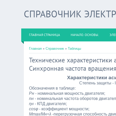
СПРАВОЧНИК ЭЛЕКТ
ГЛАВНАЯ СТРАНИЦА
НАЧАЛО. ОСНОВЫ.
ЭЛЕ
Главная
»
Справочник
»
Таблицы
Технические характеристики а
Синхронная частота вращени
Характеристики ас
Степень защиты - 
Обозначения в таблице:
Рн
- номинальная мощность двигателя;
nн
- номинальная частота оборотов двигател
ηн
- КПД двигателя;
cosφ
- коэффициент мощности;
Мmax/Mн=λ
-перегрузочная способность дви