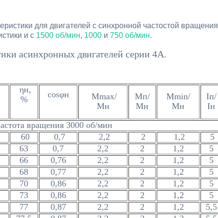
теристики для двигателей с синхронной частостой вращения
истики и с
1500 об/мин
,
1000
и
750 об/мин
.
ики асинхронных двигателей серии 4А.
ηн,
соsφн
Мmax/
Мп/
Мmin/
Iп/
%
Mн
Мн
Mн
Iн
астота вращения 3000 об/мин
60
0,7
2,2
2
1,2
5
63
0,7
2,2
2
1,2
5
66
0,76
2,2
2
1,2
5
68
0,77
2,2
2
1,2
5
70
0,86
2,2
2
1,2
5
73
0,86
2,2
2
1,2
5
77
0,87
2,2
2
1,2
5,5