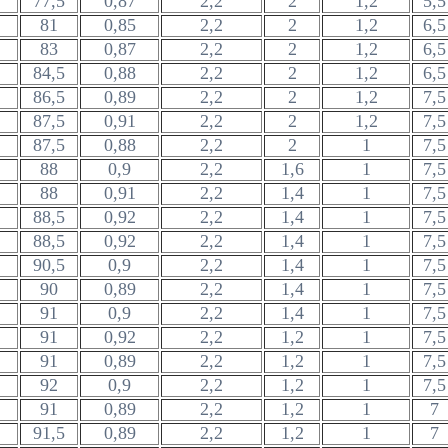
77,5
0,87
2,2
2
1,2
5,5
81
0,85
2,2
2
1,2
6,5
83
0,87
2,2
2
1,2
6,5
84,5
0,88
2,2
2
1,2
6,5
86,5
0,89
2,2
2
1,2
7,5
87,5
0,91
2,2
2
1,2
7,5
87,5
0,88
2,2
2
1
7,5
88
0,9
2,2
1,6
1
7,5
88
0,91
2,2
1,4
1
7,5
88,5
0,92
2,2
1,4
1
7,5
88,5
0,92
2,2
1,4
1
7,5
90,5
0,9
2,2
1,4
1
7,5
90
0,89
2,2
1,4
1
7,5
91
0,9
2,2
1,4
1
7,5
91
0,92
2,2
1,2
1
7,5
91
0,89
2,2
1,2
1
7,5
92
0,9
2,2
1,2
1
7,5
91
0,89
2,2
1,2
1
7
91,5
0,89
2,2
1,2
1
7