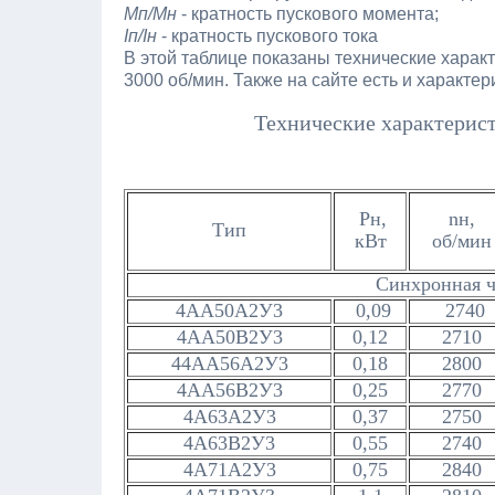
Мп/Мн
- кратность пускового момента;
Iп/Ιн
- кратность пускового тока
В этой таблице показаны технические харак
3000 об/мин. Также на сайте есть и характер
Технические характерист
Рн,
nн,
Тип
кВт
об/мин
Синхронная ч
4АА50А2У3
0,09
2740
4АА50В2У3
0,12
2710
44АА56А2У3
0,18
2800
4АА56В2У3
0,25
2770
4А63А2У3
0,37
2750
4А63В2У3
0,55
2740
4А71А2У3
0,75
2840