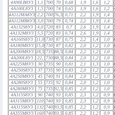
4A90LB8У3
1,1
700
70
0,68
1,9
1,6
1,2
4A100L8У3
1,5
700
74
0,65
1,9
1,6
1,2
4А112МА8У3
2,2
700
76,5
0,71
2,2
1,9
1,4
4А112МВ8У3
3,0
700
79
0,74
2,2
1,9
1,4
4A132S8У3
4,0
720
83
0,7
2,6
1,9
1,4
4А132М8У3
5,5
720
83
0,74
2,6
1,9
1,4
4A160S8У3
11,0
730
87
0,75
2,2
1,4
1,0
4А180М8У3
15,0
730
87
0,82
2,0
1,2
1,0
4А200М8У3
18,5
735
88,5
0,84
2,2
1,2
1,0
4A200L8У3
22,
730
88,5
0,84
2,0
1,2
1,0
4А225М8У3
30
735
90
0,81
2,1
1,3
1,0
4A250S8У3
37
735
90
0,83
2,0
1,2
1,0
4А250М8У3
45
740
91
0,84
2,0
1,2
1,0
4A280S8У3
55
735
92
0,84
2,0
1,2
1,0
4А280М8У3
75
735
92,5
0,85
2,0
1,2
1,0
4A315S8У3
90
740
93
0,85
2,3
1,2
0,9
4А315М8У3
110
740
93
0,85
2,3
1,2
0,9
4A315S8У3
132
740
93,5
0,85
2,2
1,2
0,9
4А355М8У3
160
740
93,5
0,85
2,2
1,2
0,9