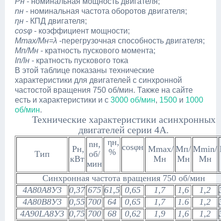
Рн
- номинальная мощность двигателя;
nн
- номинальная частота оборотов двигателя;
ηн
- КПД двигателя;
cosφ
- коэффициент мощности;
Мmax/Mн=λ
-перегрузочная способность двигателя;
Мп/Мн
- кратность пускового момента;
Iп/Ιн
- кратность пускового тока
В этой таблице показаны технические
характеристики для двигателей с синхронной
частостой вращения 750 об/мин. Также на сайте
есть и характеристики и с
3000 об/мин
,
1500
и
1000
об/мин
.
Технические характеристики асинхронных
двигателей серии 4А.
ηн,
nн,
соsφн
Рн,
Мmax/
Мп/
Мmin/
%
Тип
об/
кВт
Mн
Мн
Mн
мин
Синхронная частота вращения 750 об/мин
4А80А8У3
0,37
675
61,5
0,65
1,7
1,6
1,2
4А80В8У3
0,55
700
64
0,65
1,7
1.6
1,2
4A90LA8У3
0,75
700
68
0,62
1,9
1,6
1,2