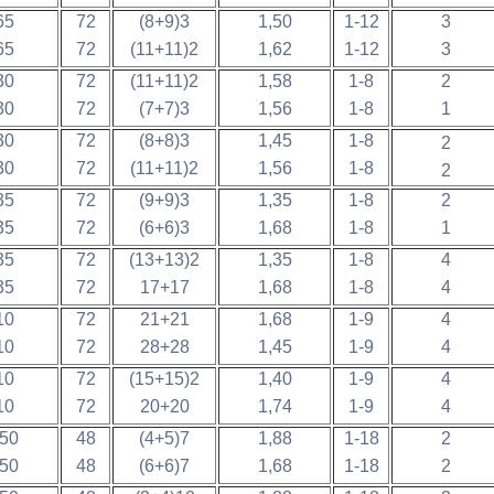
65
72
(8+9)3
1,50
1-12
3
65
72
(11+11)2
1,62
1-12
3
30
72
(11+11)2
1,58
1-8
2
30
72
(7+7)3
1,56
1-8
1
30
72
(8+8)3
1,45
1-8
2
30
72
(11+11)2
1,56
1-8
2
35
72
(9+9)3
1,35
1-8
2
35
72
(6+6)3
1,68
1-8
1
35
72
(13+13)2
1,35
1-8
4
35
72
17+17
1,68
1-8
4
10
72
21+21
1,68
1-9
4
10
72
28+28
1,45
1-9
4
10
72
(15+15)2
1,40
1-9
4
10
72
20+20
1,74
1-9
4
50
48
(4+5)7
1,88
1-18
2
50
48
(6+6)7
1,68
1-18
2