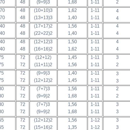
70
48
(9+9)3
1,68
1-11
2
70
48
(10+10)3
1,62
1-11
4
70
48
(13+13)3
1,40
1-11
4
40
48
(17+17)2
1,56
1-11
4
40
48
(22+22)2
1,40
1-11
4
40
48
(12+12)3
1,50
1-11
4
40
48
(16+16)2
1,62
1-11
4
75
72
(12+12)
1,45
1-11
3
75
72
(11+11)2
1,56
1-11
2
75
72
(9+9)3
1,40
1-11
3
75
72
(12+12)2
1,45
1-11
3
80
72
(7+7)3
1,56
1-11
2
80
72
(9+9)2
1,68
1-11
2
80
72
(7+7)3
1,56
1-11
3
80
72
(9+9)2
1,68
1-11
3
65
72
(12+12)2
1,56
1-12
3
65
72
(15+16)2
1,35
1-12
3