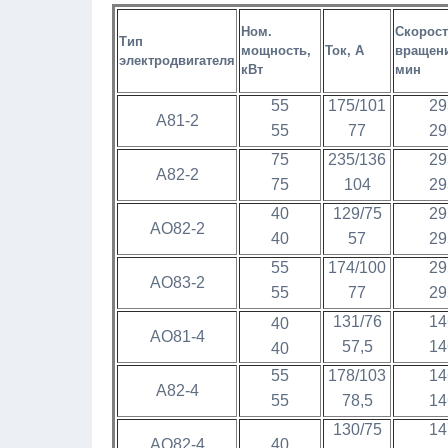
Ном.
Скорос
Тип
мощность,
Ток, А
вращен
электродвигателя
кВт
мин
55
175/101
29
А81-2
55
77
29
75
235/136
29
А82-2
75
104
29
40
129/75
29
АО82-2
40
57
29
55
174/100
29
АО83-2
55
77
29
131/76
14
40
АО81-4
57,5
14
40
55
178/103
14
А82-4
55
78,5
14
130/75
14
АО82-4
40