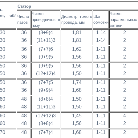
Статор
ть
Число
Число
ия, об/
Число
Диаметр голого
Шаг
проводников в
параллельных
пазов
провода, мм
обмотки
пазу
ветвей
30
36
(8+9)4
1,81
1-14
2
30
36
(11+11)3
1,81
1-14
2
30
36
(7+7)6
1,62
1-11
2
30
36
(9+9)5
1,56
1-11
2
50
36
(9+9)5
1,56
1-11
2
50
36
(12+12)4
1,50
1-11
2
50
36
(7+7)5
1,74
1-11
2
50
36
(9+9)4
1,68
1-11
2
60
48
(8+8)4
1,50
1-11
2
60
48
(11+11)3
1,50
1-11
2
60
48
(12+12)3
1,45
1-11
4
60
48
(8+8)4
1,56
1-11
2
70
48
(7+7)4
1,68
1-11
2