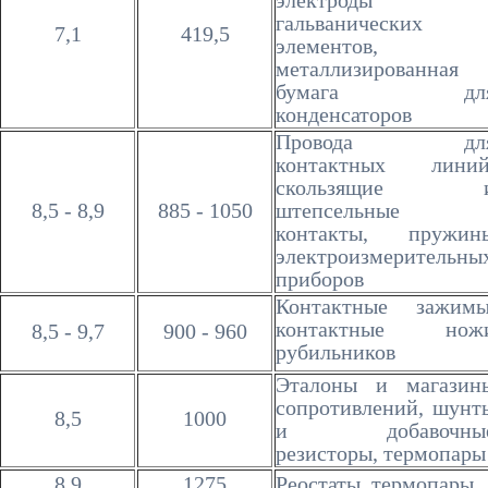
электроды
гальванических
7,1
419,5
элементов,
металлизированная
бумага дл
конденсаторов
Провода дл
контактных линий
скользящие 
8,5 - 8,9
885 - 1050
штепсельные
контакты, пружин
электроизмерительны
приборов
Контактные зажимы
контактные нож
8,5 - 9,7
900 - 960
рубильников
Эталоны и магазин
сопротивлений, шунт
8,5
1000
и добавочны
резисторы, термопары
8,9
1275
Реостаты, термопары