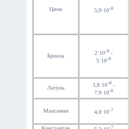
-8
Цинк
5,9·10
-8
2·10
-
Бронза
-8
5·10
-8
3,8·10
-
Латунь
-8
7,9·10
-7
Манганин
4,8·10
-7
Константан
5,2·10