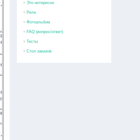
,
Это интересно
Реле
Фотоальбом
FAQ (вопрос/ответ)
а
и
Тесты
Стол заказов
и
и
е
я
,