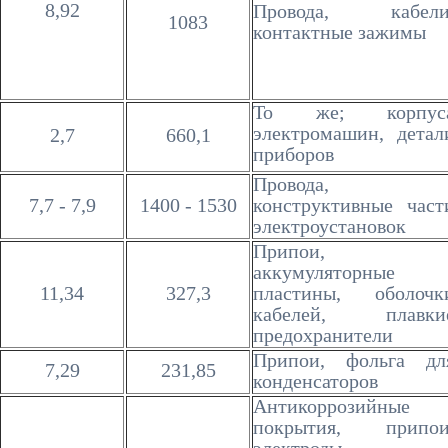
8,92
Провода, кабели
1083
контактные зажимы
То же; корпус
электромашин, детал
2,7
660,1
приборов
Провода,
7,7 - 7,9
1400 - 1530
конструктивные част
электроустановок
Припои,
аккумуляторные
11,34
327,3
пластины, оболочк
кабелей, плавки
предохранители
Припои, фольга дл
7,29
231,85
конденсаторов
Антикоррозийные
покрытия, припои