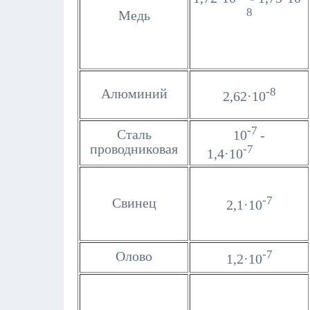
8
Медь
-8
Алюминий
2,62·10
-7
Сталь
10
-
проводниковая
-7
1,4·10
-7
Свинец
2,1·10
-7
Олово
1,2·10