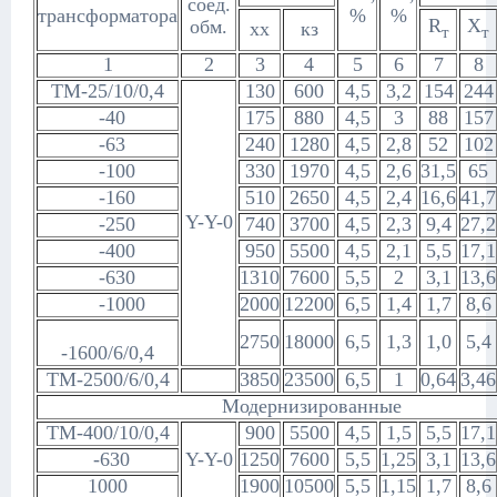
соед.
трансформатора
%
%
R
Х
обм.
хх
кз
т
т
1
2
3
4
5
6
7
8
ТМ-25/10/0,4
130
600
4,5
3,2
154
244
-40
175
880
4,5
3
88
157
-63
240
1280
4,5
2,8
52
102
-100
330
1970
4,5
2,6
31,5
65
-160
510
2650
4,5
2,4
16,6
41,7
Y-Y-0
-250
740
3700
4,5
2,3
9,4
27,2
-400
950
5500
4,5
2,1
5,5
17,1
-630
1310
7600
5,5
2
3,1
13,6
-1000
2000
12200
6,5
1,4
1,7
8,6
2750
18000
6,5
1,3
1,0
5,4
-1600/6/0,4
ТМ-2500/6/0,4
3850
23500
6,5
1
0,64
3,46
Модернизированные
ТМ-400/10/0,4
900
5500
4,5
1,5
5,5
17,1
-630
Y-Y-0
1250
7600
5,5
1,25
3,1
13,6
1000
1900
10500
5,5
1,15
1,7
8,6