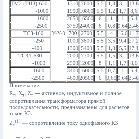
ТМЗ (ТНЗ)-630
1310
7600
5,5
1,8
3,1
13,6
-1000
1900
10800
5,5
1,2
1,7
8,6
-1600
2650
16500
6
1
1
5,4
-2500
3750
24000
6
0,8
0,64
3,46
ТСЗ-160
Y-Y-0
700
2700
5,5
4
16,6
41,7
-250
1000
3800
5,5
3,5
9,4
27,2
-400
1300
5400
5,5
1,8
5,5
17,1
ТСЗЛ-630
2000
7300
5,5
1,5
3,1
13,6
-1000
2500
12000
8
1,1
1,7
8,6
-1600
3400
16000
5,5
0,7
1
5,4
-2500
4600
20500
6
0,65
0,64
3,46
Примечание.
R
, X
, Z
— активное, индуктивное и полное
т
т
т
сопротивления трансформатора прямой
последовательности, предназначены для расчетов
токов КЗ.
(1)
Z
— сопротивление току однофазного КЗ
т