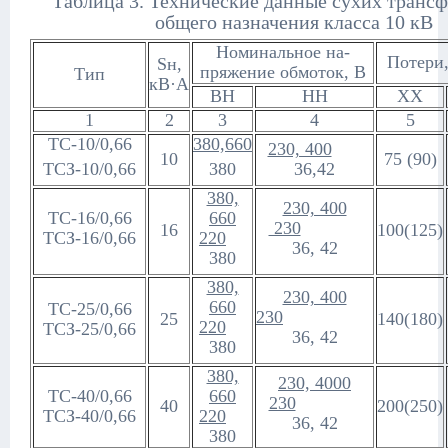
Таблица 3. Технические данные сухих транс
общего назначения класса 10 кВ
Номинальное на-
Потери,
Sн,
пряжение обмоток, В
Тип
кВ·А
ВН
НН
ХХ
1
2
3
4
5
ТС-10/0,66
380,660
230, 400
10
75 (90)
ТСЗ-10/0,66
380
36,42
380,
230, 400
ТС-16/0,66
660
230
16
100(125)
ТСЗ-16/0,66
220
36, 42
380
380,
230, 400
660
ТС-25/0,66
230
25
140(180)
220
ТСЗ-25/0,66
36, 42
380
380,
230, 4000
ТС-40/0,66
660
230
40
200(250)
ТСЗ-40/0,66
220
36, 42
380