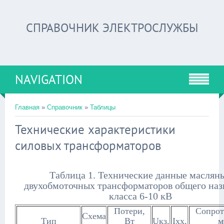
СПРАВОЧНИК ЭЛЕКТРОСЛУЖБЫ
NAVIGATION
Главная
»
Справочник
»
Таблицы
Технические характеристики
силовых трансформаторов
Таблица 1. Технические данные маслян
двухобмоточных трансформаторов общего наз
класса 6-10 кВ
Потери,
Сопрот
Схема
Тип
Вт
Uкз,
Iхх,
м