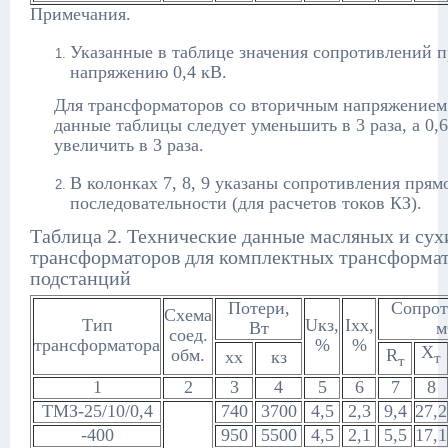
Примечания.
Указанные в таблице значения сопротивлений 
напряжению 0,4 кВ.
Для трансформаторов со вторичным напряжением
данные таблицы следует уменьшить в 3 раза, а 0,
увеличить в 3 раза.
В колонках 7, 8, 9 указаны сопротивления прям
последовательности (для расчетов токов КЗ).
Таблица 2. Технические данные масляных и сух
трансформаторов для комплектных трансформа
подстанций
Потери,
Сопрот
Схема
Тип
Uкз,
Iхх,
Вт
м
соед.
трансформатора
%
%
Х
обм.
R
хх
кз
т
т
1
2
3
4
5
6
7
8
ТМЗ-25/10/0,4
740
3700
4,5
2,3
9,4
27,2
-400
950
5500
4,5
2,1
5,5
17,1