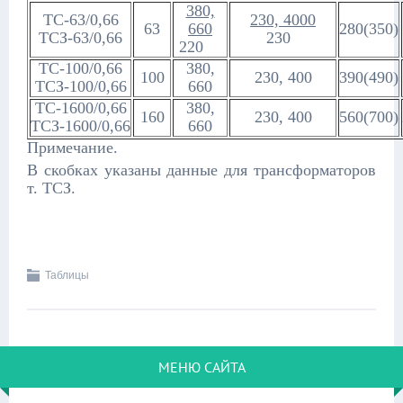
380,
ТС-63/0,66
230, 4000
63
660
280(350)
ТСЗ-63/0,66
230
220
ТС-100/0,66
380,
100
230, 400
390(490)
ТСЗ-100/0,66
660
ТС-1600/0,66
380,
160
230, 400
560(700)
ТСЗ-1600/0,66
660
Примечание.
В скобках указаны данные для трансформаторов
т. ТСЗ.
Таблицы
МЕНЮ САЙТА