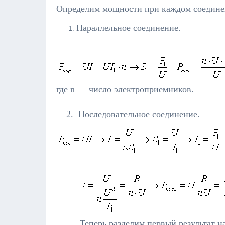
Определим мощности при каждом соедине
Параллельное соединение.
где n — число электроприемников.
2. Последовательное соединение.
Теперь разделим первый результат н