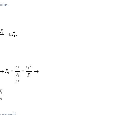
нии.
а второй: