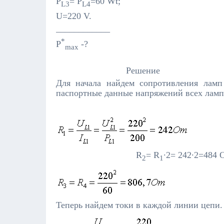
P
= P
=60 Wt;
L3
L4
U=220 V.
____________
*
P
-?
max­­­
Решение
Для начала найдем сопротивления ламп
паспортные данные напряжений всех ламп
R
= R
∙2= 242∙2=484 
2­
1
Теперь найдем токи в каждой линии цепи.