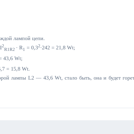
аждой лампой цепи.
2
2
I
∙ R
= 0,3
∙242 = 21,8 Wt;
R1R2
1
 = 43,6 Wt;
6,7 = 15,8 Wt.
рой лампы L2 — 43,6 Wt, стало быть, она и будет горе