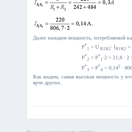
Далее находим мощность, потребляемой к
*
P
= U
∙ I
= 
1
R1R2
R1R2
*
*
P
= P
∙2 = 21,8 ∙ 2
2
1
*
*
2
P
= P
= 0,14
∙ 80
3
4
Как видим, самая высокая мощность у вто
ярче других.