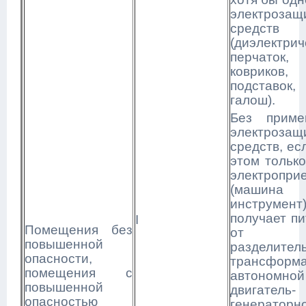
электрозащ
средств
(диэлектрич
перчаток,
ковриков,
подставок,
галош).
Без приме
электрозащ
средств, ес
этом тольк
электропри
(машина
инструмент
получает п
I
Помещения без
от
повышенной
разделител
опасности,
трансформа
помещения с
автономной
повышенной
двигатель-
опасностью
генераторн