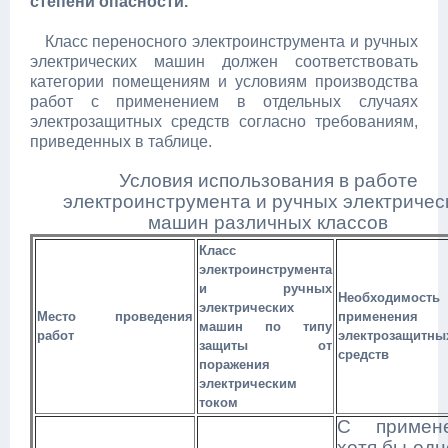
степени опасности.
Класс переносного электроинструмента и ручных
электрических машин должен соответствовать
категории помещениям и условиям производства
работ с применением в отдельных случаях
электрозащитных средств согласно требованиям,
приведенных в таблице.
Условия использования в работе
электроинструмента и ручных электричес
машин различных классов
Класс
электроинструмента
и ручных
Необходимость
электрических
Место проведения
применения
машин по типу
работ
электрозащитны
защиты от
средств
поражения
электрическим
током
С примен
хотя бы одн