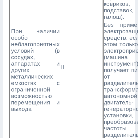
ковриков,
подставок,
галош).
Без приме
При наличии
электрозащ
особо
средств, ес
неблагоприятных
этом тольк
условий (в
электропри
сосудах,
(машина
аппаратах и
инструмент
II
других
получает п
металлических
от
емкостях с
разделител
ограниченной
трансформа
возможностью
автономной
перемещения и
двигатель-
выхода
генераторн
установки,
преобразов
частот
разделител