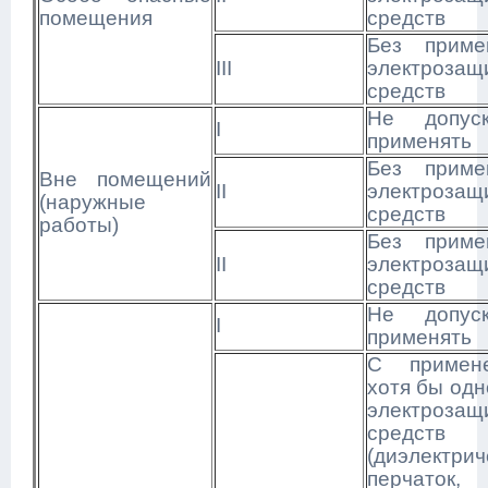
помещения
средств
Без приме
III
электрозащ
средств
Не допуск
I
применять
Без приме
Вне помещений
II
электрозащ
(наружные
средств
работы)
Без приме
II
электрозащ
средств
Не допуск
I
применять
С примен
хотя бы одн
электрозащ
средств
(диэлектрич
перчаток,