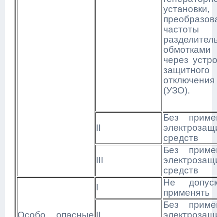
установки,
преобразов
частот
разделител
обмоткам
через устр
защитного
отключения
(УЗО).
Без приме
II
электрозащ
средств
Без приме
III
электрозащ
средств
Не допуск
I
применять
Без приме
Особо опасные
II
электрозащ