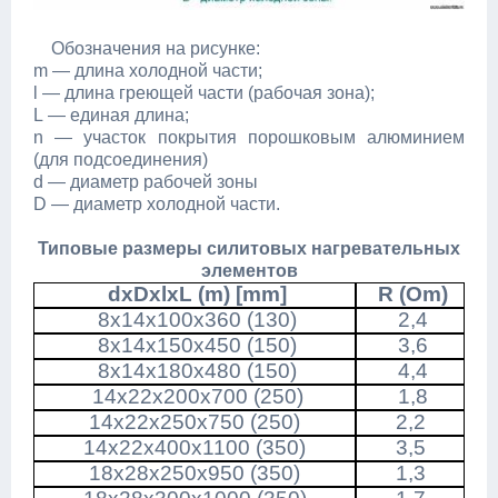
Обозначения на рисунке:
m — длина холодной части;
l — длина греющей части (рабочая зона);
L — единая длина;
n — участок покрытия порошковым алюминием
(для подсоединения)
d — диаметр рабочей зоны
D — диаметр холодной части.
Типовые размеры силитовых нагревательных
элементов
dxDxlxL (m) [mm]
R (Om)
8x14x100x360 (130)
2,4
8x14x150x450 (150)
3,6
8x14x180x480 (150)
4,4
14x22x200x700 (250)
1,8
14x22x250x750 (250)
2,2
14x22x400x1100 (350)
3,5
18x28x250x950 (350)
1,3