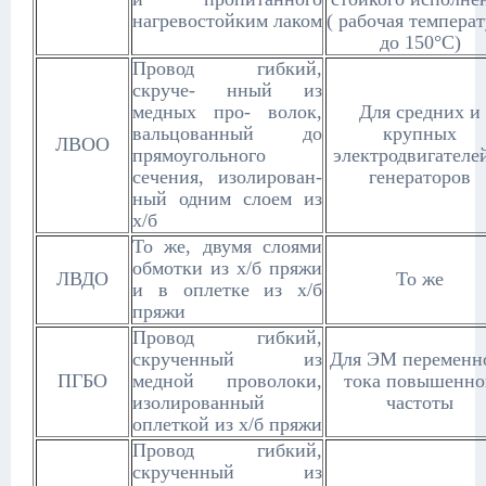
нагревостойким лаком
( рабочая темпера
до 150°С)
Провод гибкий,
скруче- нный из
медных про- волок,
Для средних и
вальцованный до
крупных
ЛВОО
прямоугольного
электродвигателе
сечения, изолирован-
генераторов
ный одним слоем из
х/б
То же, двумя слоями
обмотки из х/б пряжи
ЛВДО
То же
и в оплетке из х/б
пряжи
Провод гибкий,
скрученный из
Для ЭМ переменн
ПГБО
медной проволоки,
тока повышенно
изолированный
частоты
оплеткой из х/б пряжи
Провод гибкий,
скрученный из