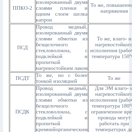
изолированный двумя
То же, повышенн
ППКО-2
слоями пленки и
напряжения
одним слоем шелка
капрон
Провод медный,
изолированный двумя
слоями обмотки из
То же, влаго- и
безщелочного
нагревостойког
ПСД
стекловолокна, с
исполнения (рабо
подклейкой и
температура 150°
пропиткой
нагревостойким лаком
То же, но с более
ПСДТ
То же
тонкой изоляцией
Провод медный,
Для ЭМ влаго- 
изолированный двумя
нагревостойког
слоями обмотки из
исполнения (рабо
безщелочного
температура 180°
ПСДК
стекловолокна, с
ограниченное вр
подклейкой и
провода могут
пропиткой
работать при
кремнийорганическим
температурах д