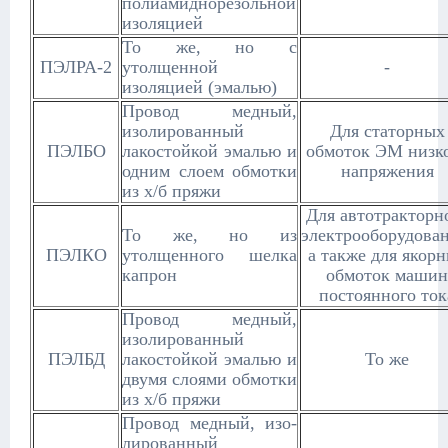
полиамиднорезольной
изоляцией
То же, но с
ПЭЛРА-2
утолщенной
-
изоляцией (эмалью)
Провод медный,
изолированный
Для статорных
ПЭЛБО
лакостойкой эмалью и
обмоток ЭМ низк
одним слоем обмотки
напряжения
из х/б пряжи
Для автотракторн
То же, но из
электрооборудован
ПЭЛКО
утолщенного шелка
а также для якор
капрон
обмоток машин
постоянного ток
Провод медный,
изолированный
ПЭЛБД
лакостойкой эмалью и
То же
двумя слоями обмотки
из х/б пряжи
Провод медный, изо-
лированный