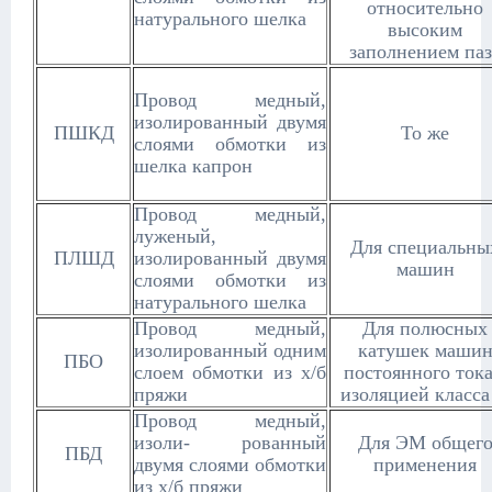
относительно
натурального шелка
высоким
заполнением паз
Провод медный,
изолированный двумя
ПШКД
То же
слоями обмотки из
шелка капрон
Провод медный,
луженый,
Для специальны
ПЛШД
изолированный двумя
машин
слоями обмотки из
натурального шелка
Провод медный,
Для полюсных
изолированный одним
катушек маши
ПБО
слоем обмотки из х/б
постоянного тока
пряжи
изоляцией класса
Провод медный,
изоли- рованный
Для ЭМ общег
ПБД
двумя слоями обмотки
применения
из х/б пряжи