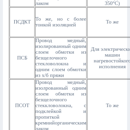
лаком
350°С)
То же, но с более
ПСДКТ
То же
тонкой изоляцией
Провод медный,
изолированный одним
Для электрическ
слоем обмотки из
машин
ПСБ
безщелочного
нагревостойког
стекловолокна и
исполнения
одним слоем обмотки
из х/б пряжи
Провод медный,
изолрованный одним
слоем обмотки из
безщелочного
ПСОТ
стеккловолокна, с
То же
подклейкой и
пропиткой
кремнийорганическим
лаком