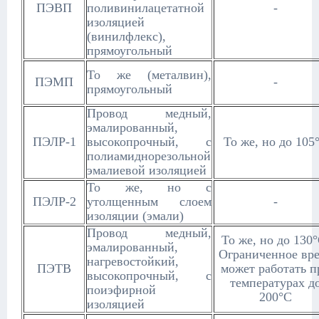
ПЭВП
поливинилацетатной
-
изоляцией
(винилфлекс),
прямоугольный
То же (металвин),
ПЭМП
-
прямоугольный
Провод медный,
эмалированный,
ПЭЛР-1
высокопрочный, с
То же, но до 105
полиамиднорезольной
эмалиевой изоляцией
То же, но с
ПЭЛР-2
утолщенным слоем
-
изоляции (эмали)
Провод медный,
То же, но до 130°
эмалированный,
Ограниченное вр
нагревостойкий,
ПЭТВ
может работать п
высокопрочный, с
температурах д
поиэфирной
200°С
изоляцией