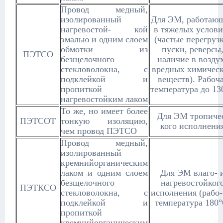
Провод медный,
изолированный
Для ЭМ, работаю
нагревостой- кой
в тяжелых услови
эмалью и одним слоем
(частые перегруз
обмотки из
пуски, реверсы
ПЭТСО
безщелочного
наличие в возду
стекловолокна, с
вредных химичес
подклейкой и
веществ). Рабоч
пропиткой
температура до 13
нагревостойким лаком
То же, но имеет более
Для ЭМ тропиче
ПЭТСОТ
тонкую изоляцию,
кого исполнени
чем провод ПЭТСО
Провод медный,
изолированный
кремнийорганическим
лаком и одним слоем
Для ЭМ влаго- 
безщелочного
нагревостойког
ПЭТКСО
стекловолокна, с
исполнения (рабо-
подклейкой и
температура 180°
пропиткой
кремнийорганическим