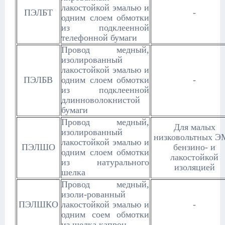
лакостойкой эмалью и
ПЭЛБТ
-
одним слоем обмотки
из подклеенной
телефонной бумаги
Провод медный,
изолированный
лакостойкой эмалью и
ПЭЛБВ
одним слоем обмотки
-
из подклеенной
длинноволокнистой
бумаги
Провод медный,
Для малых
изолированный
низковольтных Э
лакостойкой эмалью и
ПЭЛШО
бензино- и
одним слоем обмотки
лакостойкой
из натурального
изоляцией
шелка
Провод медный,
изоли-рованный
ПЭЛШКО
лакостойкой эмалью и
-
одним соем обмотки
из шелка капрон