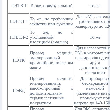
ПЭТВП
То же, прямоугольный
То же
Для ЭМ, длитель
То же, не требующий
ПЭВТЛ-1
работающих пр
зачистки при лужении
температуре до 12
То же, но с
ПЭВТЛ-2
утолщенной
То же
изоляцией (эмалью)
Для нагревостой
Провод медный,
ЭМ, в которых ви
эмалированный
изолированы
друг
ПЭТК
кремнийорганическим
друга
лаком
дополнительно
изоляцией
Провод медный,
Для приборов с
эмалированный,
бескаркасной
высокопрочный, с
намоткой
ПЭВД
дополнительным
(склеивание витк
термопластичным
происходит пр
покрытием
нагреве до 140-16
Провод
Для ЭМ, аппарато