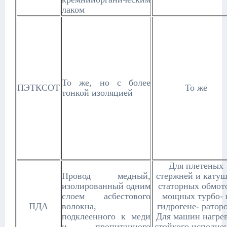
лаком
То же, но с более
ПЭТКСОТ
То же
тонкой изоляцией
Для плетеных
Провод медный,
стержней и кату
изолированный одним
статорных обмот
слоем асбестового
мощных турбо- 
ПДА
волокна,
гидрогене- раторо
подклеенного к меди
Для машин нагре
и пропитанного
стойкого исполне