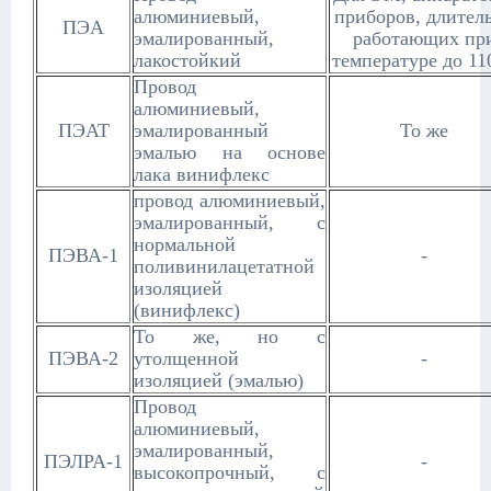
алюминиевый,
приборов, длител
ПЭА
эмалированный,
работающих пр
лакостойкий
температуре до 11
Провод
алюминиевый,
ПЭАТ
эмалированный
То же
эмалью на основе
лака винифлекс
провод алюминиевый,
эмалированный, с
нормальной
ПЭВА-1
-
поливинилацетатной
изоляцией
(винифлекс)
То же, но с
ПЭВА-2
утолщенной
-
изоляцией (эмалью)
Провод
алюминиевый,
эмалированный,
ПЭЛРА-1
-
высокопрочный, с