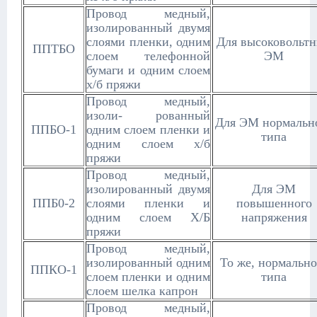
Провод медный,
изолированный двумя
слоями пленки, одним
Для высоковольт
ППТБО
слоем телефонной
ЭМ
бумаги и одним слоем
х/б пряжи
Провод медный,
изоли- рованный
Для ЭМ нормальн
ППБО-1
одним слоем пленки и
типа
одним слоем х/б
пряжи
Провод медный,
изолированный двумя
Для ЭМ
ППБ0-2
слоями пленки и
повышенного
одним слоем Х/Б
напряжения
пряжи
Провод медный,
изолированный одним
То же, нормально
ППКО-1
слоем пленки и одним
типа
слоем шелка капрон
Провод медный,