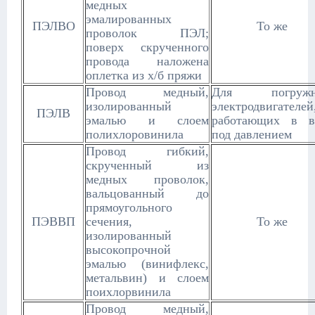
медных
эмалированных
ПЭЛВО
То же
проволок ПЭЛ;
поверх скрученного
провода наложена
оплетка из х/б пряжи
Провод медный,
Для погружн
изолированный
электродвигателей
ПЭЛВ
эмалью и слоем
работающих в в
полихлоровинила
под давлением
Провод гибкий,
скрученный из
медных проволок,
вальцованный до
прямоугольного
ПЭВВП
сечения,
То же
изолированный
высокопрочной
эмалью (винифлекс,
метальвин) и слоем
поихлорвинила
Провод медный,