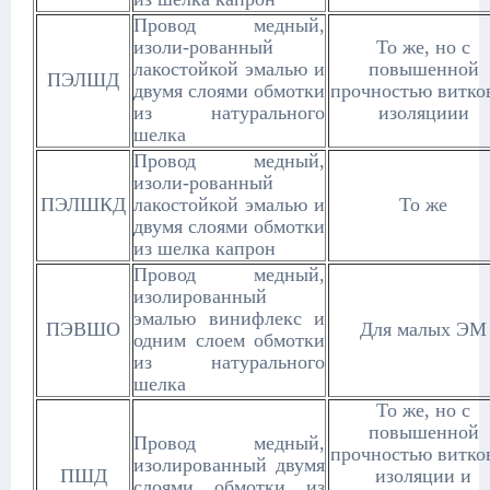
Провод медный,
изоли-рованный
То же, но с
лакостойкой эмалью и
повышенной
ПЭЛШД
двумя слоями обмотки
прочностью витко
из натурального
изоляциии
шелка
Провод медный,
изоли-рованный
ПЭЛШКД
лакостойкой эмалью и
То же
двумя слоями обмотки
из шелка капрон
Провод медный,
изолированный
эмалью винифлекс и
ПЭВШО
Для малых ЭМ
одним слоем обмотки
из натурального
шелка
То же, но с
повышенной
Провод медный,
прочностью витко
изолированный двумя
ПШД
изоляции и
слоями обмотки из