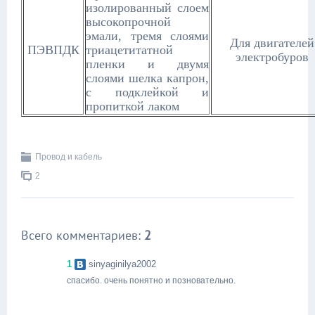
изолированный слоем
высокопрочной
эмали, тремя слоями
Для двигателей
ПЭВПДК
триацетитатной
электробуров
пленки и двумя
слоями шелка капрон,
с подклейкой и
пропиткой лаком
Провод и кабель
2
Всего комментариев:
2
1
sinyaginilya2002
спасибо. очень понятно и позновательно.