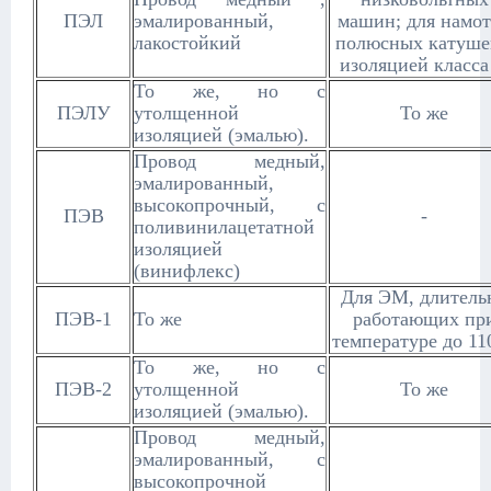
ПЭЛ
эмалированный,
машин; для намо
лакостойкий
полюсных катуше
изоляцией класса
То же, но с
ПЭЛУ
утолщенной
То же
изоляцией (эмалью).
Провод медный,
эмалированный,
высокопрочный, с
ПЭВ
-
поливинилацетатной
изоляцией
(винифлекс)
Для ЭМ, длитель
ПЭВ-1
То же
работающих пр
температуре до 11
То же, но с
ПЭВ-2
утолщенной
То же
изоляцией (эмалью).
Провод медный,
эмалированный, с
высокопрочной