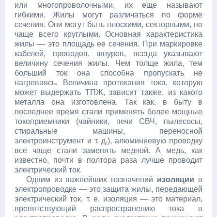
или многопроволочными, их еще называют
гибкими. Жилы могут различаться по форме
сечения. Они могут быть плоскими, секторными, но
чаще всего круглыми. Основная характеристика
жилы — это площадь ее сечения. При маркировке
кабелей, проводов, шнуров, всегда указывают
величину сечения жилы. Чем толще жила, тем
больший ток она способна пропускать не
нагреваясь. Величина протекания тока, которую
может выдержать ТПЖ, зависит также, из какого
металла она изготовлена. Так как, в быту в
последнее время стали применять более мощные
токоприемники (чайники, печи СВЧ, пылесосы,
стиральные машины, переносной
электроинструмент и т. д.), алюминиевую проводку
все чаще стали заменять медной. А медь, как
известно, почти в полтора раза лучше проводит
электрический ток.
Одним из важнейших назначений
изоляции
в
электропроводке — это защита жилы, передающей
электрический ток, т. е. изоляция — это материал,
препятствующий распространению тока в