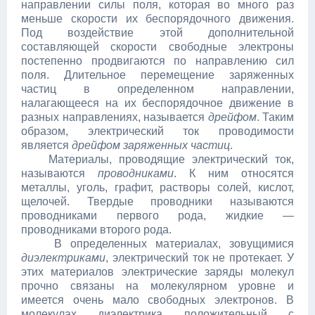
направлении силы поля, которая во много раз
меньше скорости их беспорядочного движения.
Под воздействие этой дополнительной
составляющей скорости свободные электроны
постепенно продвигаются по направлению сил
поля. Длительное перемещение заряженных
частиц в определенном направлении,
налагающееся на их беспорядочное движение в
разных направлениях, называется
дрейфом
. Таким
образом, электрический ток проводимости
является
дрейфом заряженных частиц
.
Материалы, проводящие электрический ток,
называются
проводниками
. К ним относятся
металлы, уголь, графит, растворы солей, кислот,
щелочей. Твердые проводники называются
проводниками первого рода, жидкие —
проводниками второго рода.
В определенных материалах, зовущимися
диэлектриками
, электрический ток не протекает. У
этих материалов электрические заряды молекул
прочно связаны на молекулярном уровне и
имеется очень мало свободных электронов. В
молекулах диэлектрика положительный с