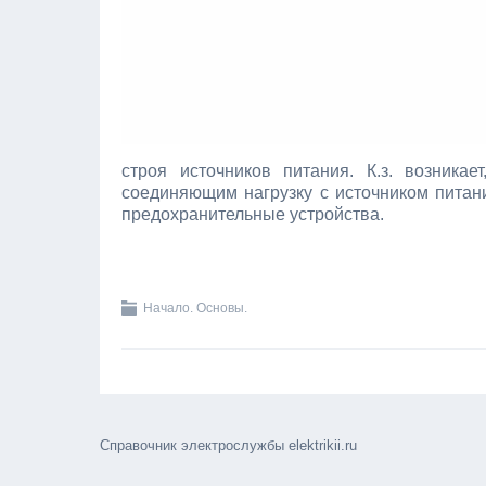
строя источников питания. К.з. возника
соединяющим нагрузку с источником питани
предохранительные устройства.
Начало. Основы.
Справочник электрослужбы elektrikii.ru