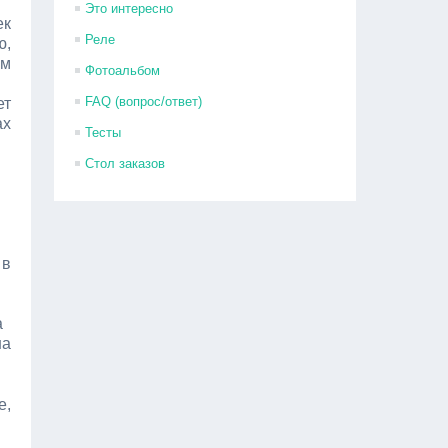
Это интересно
ек
Реле
ю,
ем
Фотоальбом
FAQ (вопрос/ответ)
ет
ах
Тесты
Стол заказов
 в
а
на
е,