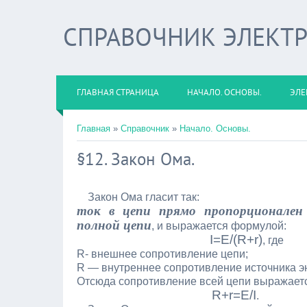
СПРАВОЧНИК ЭЛЕКТ
ГЛАВНАЯ СТРАНИЦА
НАЧАЛО. ОСНОВЫ.
ЭЛЕ
Главная
»
Справочник
»
Начало. Основы.
§12. Закон Ома.
Закон Ома гласит так:
ток в цепи прямо пропорционален
полной цепи
, и выражается формулой:
I=E/(R+r)
, где
R- внешнее сопротивление цепи;
R — внутреннее сопротивление источника э
Отсюда сопротивление всей цепи выражает
R+r=E/I
.