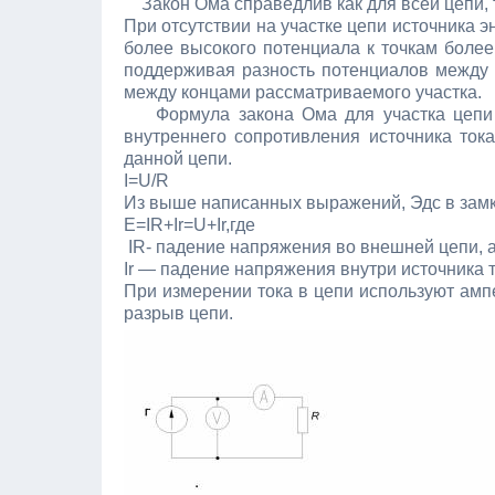
Закон Ома справедлив как для всей цепи, та
При отсутствии на участке цепи источника 
более высокого потенциала к точкам более
поддерживая разность потенциалов между 
между концами рассматриваемого участка.
Формула закона Ома для участка цепи от
внутреннего сопротивления источника ток
данной цепи.
I=U/R
Из выше написанных выражений, Эдс в зам
E=IR+Ir=U+Ir,где
IR- падение напряжения во внешней цепи, 
Ir — падение напряжения внутри источника 
При измерении тока в цепи используют ампе
разрыв цепи.