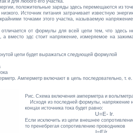
к и для любого его участка.
энергии, положительные заряды здесь перемещаются из точ
 низкого. Источник питания затрачивает известную энерги
крайними точками этого участка, называемую напряжени
личается от формулы для всей цепи тем, что здесь н
а, а вместо эдс стоит напряжение, измеряемое на зажим
кнутой цепи будет выражаться следующей формулой
а
тока
рметр. Амперметр включают в цепь последовательно, т. е.
Рис. Схема включения амперметра и вольтметр
Исходя из последней формулы, напряжение 
концах источника тока будет равно:
U=E- Ir
.
Если исключить из цепи внешнее сопротивлени
то пренебрегая сопротивлению проводников
I=E/r
.