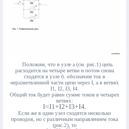
Положим, что в узле а (см. рис.1) цепь
расходится на четыре ветви и потом снова
сходятся в узле б. обозначим ток в
неразветвленной части цепи через I, а в ветвях
I1, I2, I3, I4.
Общий ток будет равен сумме токов в четырех
ветвях:
I=I1+I2+I3+I4.
Если же в один узел сходятся несколько
проводов, но с различным направлением тока
(рис.2), то