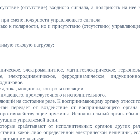
сутствие (отсутствие) входного сигнала, а полярность на нее 
я при смене полярности управляющего сигнала;
лько к полярности, но и присутствию (отсутствию) управляюще
тимую токовую нагрузку;
аническое, электромагнитное, магнитоэлектрическое, герконов
ле, электродинамическое, ферродинамическое, индукционно
водниковое.
я, тока, мощности, контроля изоляции.
инимающего, промежуточного и исполнительного.
ющий на состояние реле. К воспринимающему органу относитс
ган передает от воздействие от воспринимающего органа
, противодействующие пружины. Исполнительный орган- обычн
утацию управляемой цепи.
рые срабатывают от исполнительных органов других рел
стании какой-либо определенной электрической величины, ес
ывают минимальными.