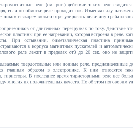
тромагнитные реле (см. рис.) действие таких реле сводится
ря, если по обмотке реле проходит ток. Изменяя силу натяжен
ечником и якорем можно отрегулировать величину срабатыван
приемников от длительных перегрузках по току. Действие эт
ской пластины при ее нагревании, которая встроена в реле. ког
акты. При остывании, биметаллическая пластина принима
встраиваются в корпуса магнитных пускателей и автоматическ
плового реле лежит в пределах от3 до 20 сек, оно не защит
ываемые твердотельные или ионные реле, предназначенные д
ся главным образом в электронике. К ним относятся так
, тиристоры. В последнее время тиристорными реле все боль
иду многих их положительных качеств. Но об этом поговорим у