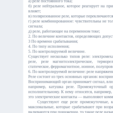
а) реле постоянного тока;
б) реле нейтральное, которое реагирует на при
влияет;
в) поляризованное реле, которые переключаютс
г) реле комбинированное: чувствительны не то
сигнала;
д) реле, работающее на переменном токе;
2. По величине контактов, определяющих допус
3 По времени срабатывания;
4. По типу исполнения;
5. По контролируемой величине.
Существует несколько типов реле: электромех
реле, реле магнитоэлектрическое, терморе
статическое, ферромагнитное, ионное, полупро
6. По контролируемой величине: реле напряжени
Реле состоит из трех основных органов: воспр
Воспринимающий орган принимает сигнал, влия
например, катушка реле. Промежуточный ор
исполнительному. К нему относятся, например
это электрические контакты — выполняют комм
Существуют еще реле промежуточные, кото
максимальные, которые срабатывают при возра
включаются при понижении, то такие реле наз