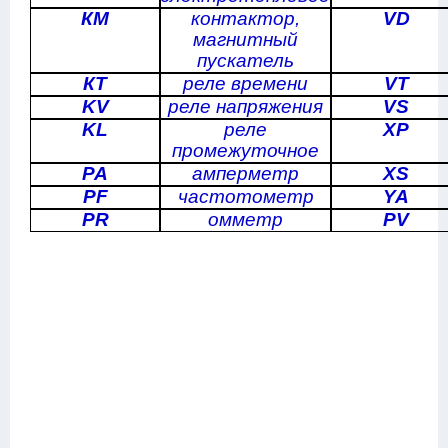
КМ
контактор,
VD
магнитный
пускатель
КТ
реле времени
VT
KV
реле напряжения
VS
KL
реле
XP
промежуточное
РА
амперметр
XS
PF
частотометр
YA
PR
омметр
PV