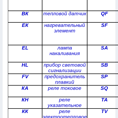
ВК
тепловой датчик
QF
ЕК
нагревательный
SF
элемент
EL
лампа
SA
накаливания
HL
прибор световой
SB
сигнализации
FV
предохранитель
SP
плавкий
КА
реле токовое
SQ
КН
реле
ТА
указательное
КК
реле
TV
электротепловое