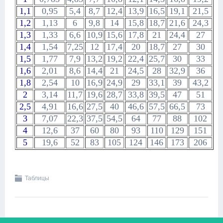
1,1
0,95
5,4
8,7
12,4
13,9
16,5
19,1
21,5
1,2
1,13
6
9,8
14
15,8
18,7
21,6
24,3
1,3
1,33
6,6
10,9
15,6
17,8
21
24,4
27
1,4
1,54
7,25
12
17,4
20
18,7
27
30
1,5
1,77
7,9
13,2
19,2
22,4
25,7
30
33
1,6
2,01
8,6
14,4
21
24,5
28
32,9
36
1,8
2,54
10
16,9
24,9
29
33,1
39
43,2
2
3,14
11,7
19,6
28,7
33,8
39,5
47
51
2,5
4,91
16,6
27,5
40
46,6
57,5
66,5
73
3
7,07
22,3
37,5
54,5
64
77
88
102
4
12,6
37
60
80
93
110
129
151
5
19,6
52
83
105
124
146
173
206
Таблицы