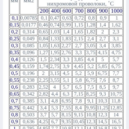
мм
мм2
нихромовой проволоки, ˚С
200
400
600
700
800
900
1000
0,1
0,00785
0,1
0,47
0,63
0,72
0,8
0,9
1
0,15
0,0177
0,46
0,74
0,99
1,15
1,28
1,4
1,62
0,2
0,314
0,65
1,03
1,4
1,65
1,82
2
2,3
0,25
0,049
0,84
1,33
1,83
2,15
2,4
2,7
3,1
0,3
0,085
1,05
1,63
2,27
2,7
3,05
3,4
3,85
0,35
0,096
1,27
1,95
2,76
3,3
3,75
4,15
4,75
0,4
0,126
1,5
2,34
3,3
3,85
4,4
5
5,7
0,45
0,159
1,74
2,75
3,9
4,45
5,2
5,85
6,75
0,5
0,196
2
3,15
4,5
5,2
5,9
6,75
7,7
0,55
0,238
2,25
3,55
5,1
5,8
6,75
7,6
8,7
0,6
0,283
2,52
4
5,7
6,5
7,5
8,5
9,7
0,65
0,342
2,82
4,4
6,3
7,15
8,25
9,3
10,75
0,7
0,385
3,1
4,8
6,95
7,8
9,1
10,3
11,8
0,75
0,442
3,4
5,3
7,55
8,4
9,95
11,25
12,85
0,8
0,503
3,7
5,7
8,15
9,15
10,8
12,3
14
0,9
0,636
4,25
6,7
9,35
10,45
12,3
14,5
16,5
1
0,785
4,85
7,7
10,8
12,1
14,3
16,8
19,2