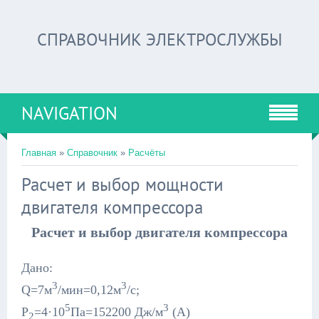
СПРАВОЧНИК ЭЛЕКТРОСЛУЖБЫ
NAVIGATION
Главная
»
Справочник
»
Расчёты
Расчет и выбор мощности
двигателя компрессора
Расчет и выбор двигателя компрессора
Дано:
3
3
Q=7м
/мин=0,12м
/с;
5
3
Р
=4·10
Па=152200 Дж/м
(А)
2