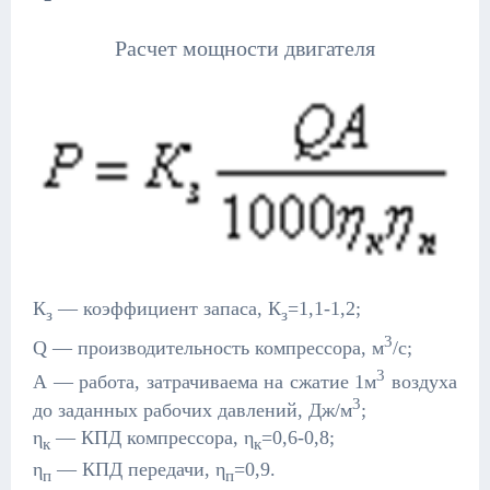
Расчет мощности двигателя
К
— коэффициент запаса, К
=1,1-1,2;
з­
з
3
Q — производительность компрессора, м
/с;
3
А — работа, затрачиваема на сжатие 1м
воздуха
3
до заданных рабочих давлений, Дж/м
;
η
— КПД компрессора, η
=0,6-0,8;
к
к
η
— КПД передачи, η
=0,9.
п
п