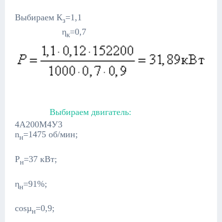
Выбираем К
=1,1
з
η
=0,7
к
Выбираем двигатель:
4А200М4У3
n
=1475 об/мин;
н
Р
=37 кВт;
н
η
=91%;
н
cosµ
=0,9;
н