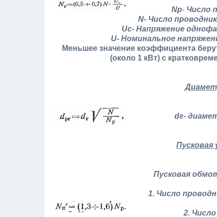
Np
-
Число 
N-
Число проводник
Uc- Напряжение
U- Номинальное напряжен
Меньшее значение коэффициента беру
(около 1 кВт) с кратковр
Диаметр
dг- диаме
Пусковая 
Пусковая обмо
1. Число проводн
2. Числ