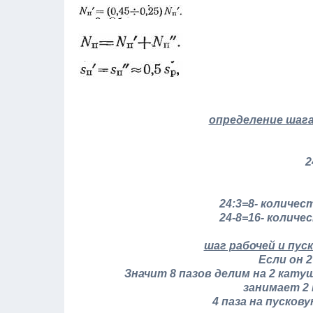
определение шага
2
24:3=8- количес
24-8=16- количе
шаг рабочей и пус
Если он 
Значит 8 пазов делим на 2 катуш
занимает 2 
4 паза на пусков