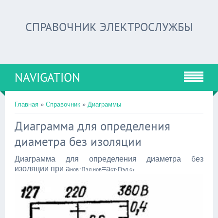
СПРАВОЧНИК ЭЛЕКТРОСЛУЖБЫ
NAVIGATION
Главная
»
Справочник
»
Диаграммы
Диаграмма для определения
диаметра без изоляции
Диаграмма для определения диаметра без
изоляции при а
·n
=а
n
нов
эл.нов
ст·
эл.с
т