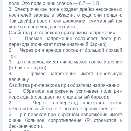
поле. Это поле очень слабое — 0,7 — 1 В.
3. Электрическое поле создает дрейф неосновных
носителей заряда в области, откуда они пришли.
Ток дрейфа равен току диффузии, суммарный ток
через p-n-переход равен нулю.
Свойства p-n-перехода при прямом напряжении:
1. Прямое напряжение ослабляет поле p-n-
перехода (понижает потенциальный барьер).
2. Через p-n-переход проходит большой прямой
ток.
3. p-n-переход имеет очень малое сопротивление
(R близко к нулю).
4. Прямое напряжение имеет небольшую
величину.
Свойства p-n-перехода при обратном напряжении:
1. Обратное напряжение усиливает поле p-n-
перехода (повышает потенциальный барьер);
2. Через p-n-переход протекает очень
незначительный ток, т. е. почти не пропускает ток;
3. p-n-переход при обратном напряжении имеет
очень большое сопротивление (R стремится к
бесконечности).