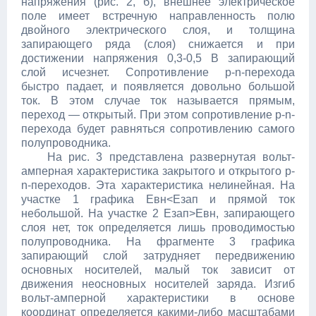
напряжения (рис. 2, б), внешнее электрическое
поле имеет встречную направленность полю
двойного электрического слоя, и толщина
запирающего ряда (слоя) снижается и при
достижении напряжения 0,3-0,5 В запирающий
слой исчезнет. Сопротивление p-n-перехода
быстро падает, и появляется довольно большой
ток. В этом случае ток называется прямым,
переход — открытый. При этом сопротивление p-n-
перехода будет равняться сопротивлению самого
полупроводника.
На рис. 3 представлена развернутая вольт-
амперная характеристика закрытого и открытого p-
n-переходов. Эта характеристика нелинейная. На
участке 1 графика Евн<Eзап и прямой ток
небольшой. На участке 2 Езап>Евн, запирающего
слоя нет, ток определяется лишь проводимостью
полупроводника. На фрагменте 3 графика
запирающий слой затрудняет передвижению
основных носителей, малый ток зависит от
движения неосновных носителей заряда. Изгиб
вольт-амперной характеристики в основе
координат определяется какими-либо масштабами