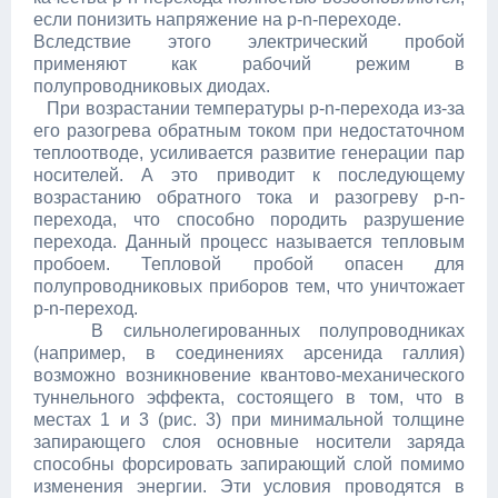
если понизить напряжение на p-n-переходе.
Вследствие этого электрический пробой
применяют как рабочий режим в
полупроводниковых диодах.
При возрастании температуры p-n-перехода из-за
его разогрева обратным током при недостаточном
теплоотводе, усиливается развитие генерации пар
носителей. А это приводит к последующему
возрастанию обратного тока и разогреву p-n-
перехода, что способно породить разрушение
перехода. Данный процесс называется тепловым
пробоем. Тепловой пробой опасен для
полупроводниковых приборов тем, что уничтожает
p-n-переход.
В сильнолегированных полупроводниках
(например, в соединениях арсенида галлия)
возможно возникновение квантово-механического
туннельного эффекта, состоящего в том, что в
местах 1 и 3 (рис. 3) при минимальной толщине
запирающего слоя основные носители заряда
способны форсировать запирающий слой помимо
изменения энергии. Эти условия проводятся в