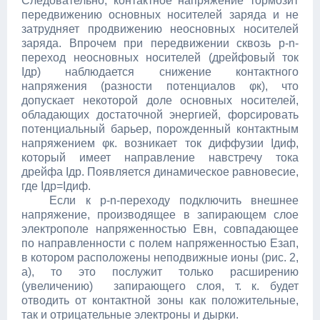
Следовательно, контактное напряжение тормозит
передвижению основных носителей заряда и не
затрудняет продвижению неосновных носителей
заряда. Впрочем при передвижении сквозь p-n-
переход неосновных носителей (дрейфовый ток
Iдр) наблюдается снижение контактного
напряжения (разности потенциалов φк), что
допускает некоторой доле основных носителей,
обладающих достаточной энергией, форсировать
потенциальный барьер, порожденный контактным
напряжением φк. возникает ток диффузии Iдиф,
который имеет направление навстречу тока
дрейфа Iдр. Появляется динамическое равновесие,
где Iдр=Iдиф.
Если к p-n-переходу подключить внешнее
напряжение, производящее в запирающем слое
электрополе напряженностью Евн, совпадающее
по направленности с полем напряженностью Езап,
в котором расположены неподвижные ионы (рис. 2,
а), то это послужит только расширению
(увеличению) запирающего слоя, т. к. будет
отводить от контактной зоны как положительные,
так и отрицательные электроны и дырки.