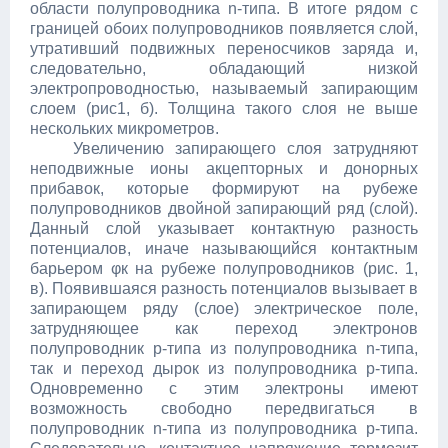
области полупроводника n-типа. В итоге рядом с
границей обоих полупроводников появляется слой,
утративший подвижных переносчиков заряда и,
следовательно, обладающий низкой
электропроводностью, называемый запирающим
слоем (рис1, б). Толщина такого слоя не выше
нескольких микрометров.
Увеличению запирающего слоя затрудняют
неподвижные ионы акцепторных и донорных
прибавок, которые формируют на рубеже
полупроводников двойной запирающий ряд (слой).
Данный слой указывает контактную разность
потенциалов, иначе называющийся контактным
барьером φк на рубеже полупроводников (рис. 1,
в). Появившаяся разность потенциалов вызывает в
запирающем ряду (слое) электрическое поле,
затрудняющее как переход электронов
полупроводник p-типа из полупроводника n-типа,
так и переход дырок из полупроводника p-типа.
Одновременно с этим электроны имеют
возможность свободно передвигаться в
полупроводник n-типа из полупроводника p-типа.