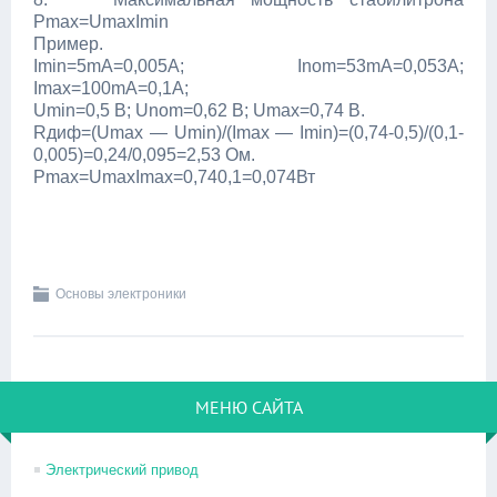
Pmax=UmaxImin
Пример.
Imin=5mΑ=0,005А; Inom=53mA=0,053A;
Imax=100mA=0,1A;
Umin=0,5 B; Unom=0,62 B; Umax=0,74 B.
Rдиф=(Umax — Umin)/(Imax — Imin)=(0,74-0,5)/(0,1-
0,005)=0,24/0,095=2,53 Ом.
Рmax=UmaxImax=0,740,1=0,074Вт
Основы электроники
МЕНЮ САЙТА
Электрический привод