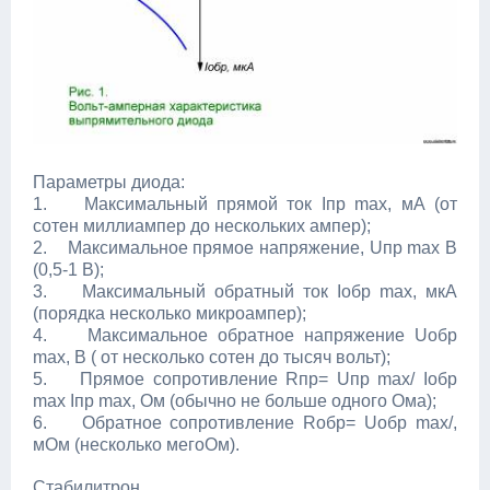
Параметры диода:
1. Максимальный прямой ток Iпр max, мА (от
сотен миллиампер до нескольких ампер);
2. Максимальное прямое напряжение, Uпр max В
(0,5-1 В);
3. Максимальный обратный ток Iобр max, мкА
(порядка несколько микроампер);
4. Максимальное обратное напряжение Uобр
max, В ( от несколько сотен до тысяч вольт);
5. Прямое сопротивление Rпр= Uпр max/ Iобр
max Iпр max, Ом (обычно не больше одного Ома);
6. Обратное сопротивление Rобр= Uобр max/,
мОм (несколько мегоОм).
Стабилитрон.