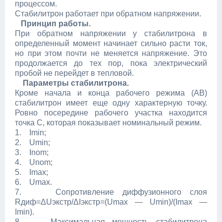
процессом.
Стабилитрон работает при обратном напряжении.
Принцип работы.
При обратном напряжении у стабилитрона в
определенный момент начинает сильно расти ток,
но при этом почти не меняется напряжение. Это
продолжается до тех пор, пока электрический
пробой не перейдет в тепловой.
Параметры стабилитрона.
Кроме начала и конца рабочего режима (АВ)
стабилитрон имеет еще одну характерную точку.
Ровно посередине рабочего участка находится
точка С, которая показывает номинальный режим.
1. Imin;
2. Umin;
3. Inom;
4. Unom;
5. Imax;
6. Umax.
7. Сопротивление диффузионного слоя
Rдиф=ΔUэкстр/ΔIэкстр=(Umax — Umin)/(Imax —
Imin).
8. Максимальная мощность стабилитрона