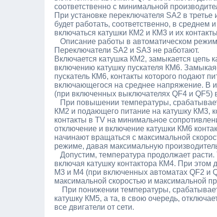
соответственно с минимальной производите
При установке переключателя SA2 в третье 
будет работать, соответственно, в среднем и
включаться катушки КМ2 и КМ3 и их контакты
Описание работы в автоматическом режиме:
Переключатели SA2 и SA3 не работают.
Включается катушка КМ2, замыкается цепь к
включению катушку пускателя КМ6. Замыкая
пускатель КМ6, контакты которого подают п
включающегося на среднее напряжение. В и
(при включенных выключателях QF4 и QF5)
При повышении температуры, срабатывает д
КМ2 и подающего питание на катушку КМ3, к
контакты в TV на минимальное сопротивлени
отключение и включение катушки КМ6 конта
начинают вращаться с максимальной скорос
режиме, давая максимальную производитель
Допустим, температура продолжает расти. Т
включая катушку контактора КМ4. При этом 
М3 и М4 (при включенных автоматах QF2 и QF
максимальной скоростью и максимальной пр
При понижении температуры, срабатывает
катушку КМ5, а та, в свою очередь, отключае
все двигатели от сети.