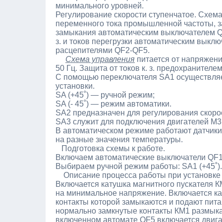
минимального уровней.
Регулирование скорости ступенчатое. Схем
переменного тока промышленной частоты, з
замыкания автоматическим выключателем QF
з. и токов перегрузки автоматическим вык
расцепителями QF2-QF5.
Схема управления
питается от напряжени
50 Гц. Защита от токов к. з. предохранителе
С помощью переключателя SA1 осуществля
установки.
SA (+45˚) — ручной режим;
SA (- 45˚) — режим автоматики.
SA2 предназначен для регулирования скорос
SA3 служит для подключения двигателей М3
В автоматическом режиме работают датчики
на разные значения температуры.
Подготовка схемы к работе.
Включаем автоматические выключатели QF
Выбираем ручной режим работы: SA1 (+45˚).
Описание процесса работы при установке 
Включается катушка магнитного пускателя 
на минимальное напряжение. Включается ка
контакты которой замыкаются и подают пита
нормально замкнутые контакты КМ1 размыка
включенном автомате QF5 включается двига