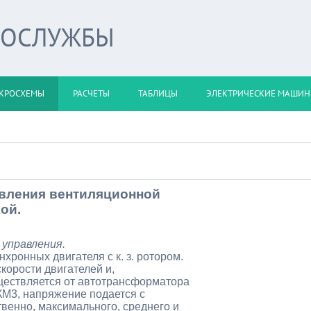
РОСЛУЖБЫ
КРОСХЕМЫ
РАСЧЕТЫ
ТАБЛИЦЫ
ЭЛЕКТРИЧЕСКИЕ МАШИ
авления вентиляционной
ой.
 управления.
нхронных двигателя с к. з. ротором.
корости двигателей и,
уществляется от автотрансформатора
КМ3, напряжение подается с
венно, максимального, среднего и