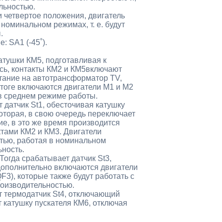
льностью.
и четвертое положения, двигатель
 номинальном режимах, т. е. будут
.
 SA1 (-45˚).
атушки КМ5, подготавливая к
сь, контакты КМ2 и КМ5включают
итание на автотрансформатор TV,
тоге включаются двигатели М1 и М2
 в среднем режиме работы.
атчик St1, обесточивая катушку
оторая, в свою очередь переключает
е, в это же время производится
ктами КМ2 и КМ3. Двигатели
тью, работая в номинальном
ность.
огда срабатывает датчик St3,
дополнительно включаются двигатели
3), которые также будут работать с
оизводительностью.
 термодатчик St4, отключающий
т катушку пускателя КМ6, отключая