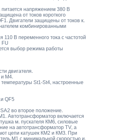
а питается напряжением 380 В
ащищена от токов короткого
1. Двигатели защищены от токов к.
лючателем комбинированными
я 110 В переменного тока с частотой
м FU
ется выбор режима работы
ти двигателя.
 и М4.
 температуры St1-St4, настроенные
1и QF5
SA2 во второе положение.
КМ1. Автотрансформатор включается
тушка м. пускателя КМ6, силовые
ние на автотрансформатор TV, а
ют цепи катушек КМ2 и КМ3. При
тель М1 с минимальной скоростью и,