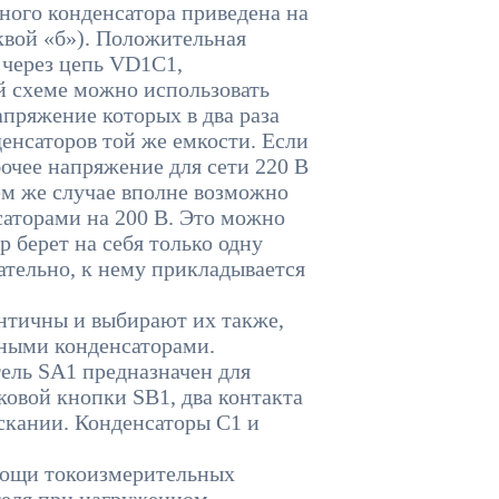
ого конденсатора приведена на
квой «б»). Положительная
 через цепь VD1C1,
й схеме можно использовать
пряжение которых в два раза
енсаторов той же емкости. Если
бочее напряжение для сети 220 В
ем же случае вполне возможно
аторами на 200 В. Это можно
 берет на себя только одну
ательно, к нему прикладывается
тичны и выбирают их также,
чными конденсаторами.
ель SA1 предназначен для
ковой кнопки SB1, два контакта
скании. Конденсаторы С1 и
ощи токоизмерительных