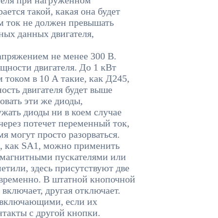
ателя при нагруженном
ается такой, какая она будет
ом ток не должен превышать
ных данных двигателя,
ряжением не менее 300 В.
ощности двигателя. До 1 кВт
током в 10 А такие, как Д245,
ость двигателя будет выше
овать эти же диоды,
жать диоды ни в коем случае
 через потечет переменный ток,
я могут просто разорваться.
, как SA1, можно применить
 магнитными пускателями или
аметили, здесь присутствуют две
временно. В штатной кнопочной
 включает, другая отключает.
 включающими, если их
онтакты с другой кнопки.