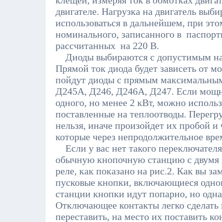
клещей, измеряя ток в обмотках двиг
двигателе. Нагрузка на двигатель выбир
использоваться в дальнейшем, при эт
номинального, записанного в паспорт
рассчитанных на 220 В.
Диоды выбираются с допустимым нап
Прямой ток диода будет зависеть от м
пойдут диоды с прямым максимальным 
Д245А, Д246, Д246А, Д247. Если мощн
одного, но менее 2 кВт, можно использ
поставленные на теплоотводы. Перегру
нельзя, иначе произойдет их пробой и
которые через непродолжительное врем
Если у вас нет такого переключателя
обычную кнопочную станцию с двумя
реле, как показано на рис.2. Как вы з
пусковые кнопки, включающиеся одно
станции кнопки идут попарно, но одна
Отключающее контакты легко сделать
переставить, на место их поставить к