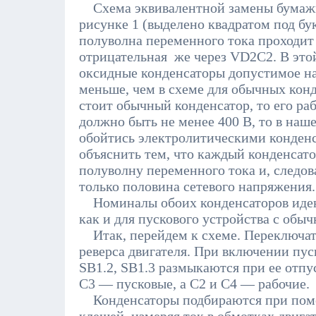
Схема эквивалентной замены бумажн
рисунке 1 (выделено квадратом под бу
полуволна переменного тока проходит
отрицательная же через VD2C2. В это
оксидные конденсаторы допустимое на
меньше, чем в схеме для обычных конд
стоит обычный конденсатор, то его ра
должно быть не менее 400 В, то в наш
обойтись электролитическими конденс
объяснить тем, что каждый конденсатор
полуволну переменного тока и, следов
только половина сетевого напряжения.
Номиналы обоих конденсаторов иден
как и для пускового устройства с обы
Итак, перейдем к схеме. Переключат
реверса двигателя. При включении пус
SB1.2, SB1.3 размыкаются при ее отпу
С3 — пусковые, а С2 и С4 — рабочие.
Конденсаторы подбираются при пом