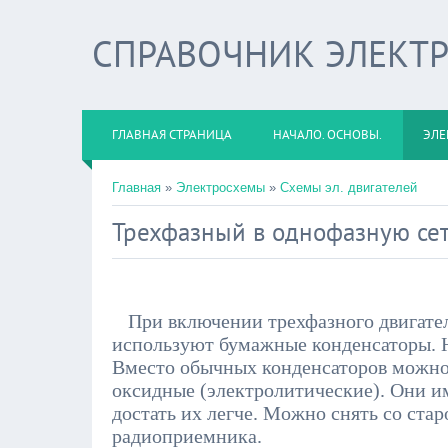
СПРАВОЧНИК ЭЛЕКТ
ГЛАВНАЯ СТРАНИЦА
НАЧАЛО. ОСНОВЫ.
ЭЛЕ
Главная
»
Электросхемы
»
Схемы эл. двигателей
Трехфазный в однофазную се
При включении трехфазного двигател
используют бумажные конденсаторы. 
Вместо обычных конденсаторов можно
оксидные (электролитические). Они и
достать их легче. Можно снять со ста
радиоприемника.