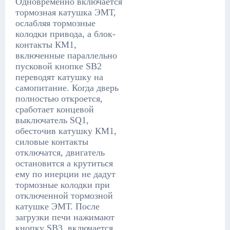
Одновременно включается
тормозная катушка ЭМТ,
ослабляя тормозные
колодки привода, а блок-
контакты КМ1,
включенные параллельно
пусковой кнопке SB2
переводят катушку на
самопитание. Когда дверь
полностью откроется,
сработает концевой
выключатель SQ1,
обесточив катушку КМ1,
силовые контакты
отключатся, двигатель
остановится а крутиться
ему по инерции не дадут
тормозные колодки при
отключенной тормозной
катушке ЭМТ. После
загрузки печи нажимают
кнопку SB3, включается