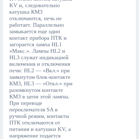
KV и, следовательно
катушка КМ3
отключаются, печь не
работает. Параллельно
замыкается еще один
контакт прибора ПТК и
загорается лампа HL1
«Макс.». Лампы HL2 и
HL3 служат индикацией
включения и отключения
печи: HL2 — «Вкл.» при
замкнутом блок-контакте
КМ3, HL3 — «Откл.» при
разомкнутом контакте
КМ3 в цепи этой лампы.
При переводе
переключателя SA в
ручной режим, контакты
ПТК отключаются от
питания и катушки KV, а
напряжение подается