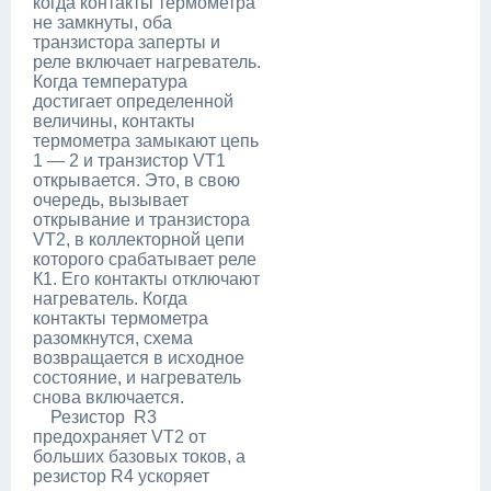
когда контакты термометра
не замкнуты, оба
транзистора заперты и
реле включает нагреватель.
Когда температура
достигает определенной
величины, контакты
термометра замыкают цепь
1 — 2 и транзистор VT1
открывается. Это, в свою
очередь, вызывает
открывание и транзистора
VT2, в коллекторной цепи
которого срабатывает реле
К1. Его контакты отключают
нагреватель. Когда
контакты термометра
разомкнутся, схема
возвращается в исходное
состояние, и нагреватель
снова включается.
Резистор R3
предохраняет VT2 от
больших базовых токов, а
резистор R4 ускоряет