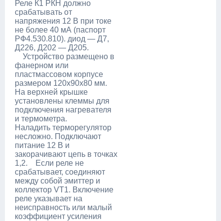
Реле К1 РКН должно
срабатывать от
напряжения 12 В при токе
не более 40 мА (паспорт
РФ4.530.810). диод — Д7,
Д226, Д202 — Д205.
Устройство размещено в
фанерном или
пластмассовом корпусе
размером 120х90х80 мм.
На верхней крышке
установлены клеммы для
подключения нагревателя
и термометра.
Наладить терморегулятор
несложно. Подключают
питание 12 В и
закорачивают цепь в точках
1,2. Если реле не
срабатывает, соединяют
между собой эмиттер и
коллектор VT1. Включение
реле указывает на
неисправность или малый
коэффициент усиления