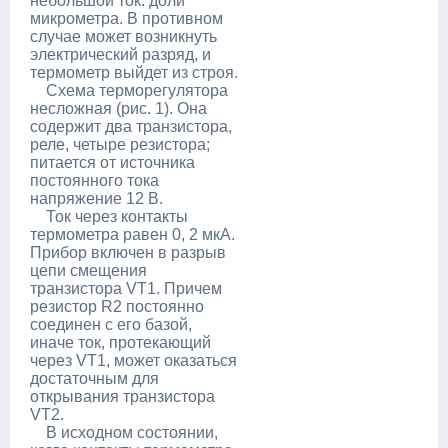
небольшой ток: доли
микрометра. В противном
случае может возникнуть
электрический разряд, и
термометр выйдет из строя.
Схема терморегулятора
несложная (рис. 1). Она
содержит два транзистора,
реле, четыре резистора;
питается от источника
постоянного тока
напряжение 12 В.
Ток через контакты
термометра равен 0, 2 мкА.
Прибор включен в разрыв
цепи смещения
транзистора VT1. Причем
резистор R2 постоянно
соединен с его базой,
иначе ток, протекающий
через VT1, может оказаться
достаточным для
открывания транзистора
VT2.
В исходном состоянии,