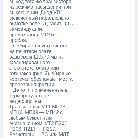
выход того же транзистора
из режима насыщения при
выключении. Диод VD1,
включенный параллельно
обмотке реле К1, гасит ЭДС
самоиндукции,
предохраняя VT2 от
пробоя.
Собирается устройство
на печатной плате
размером 110х70 мм из
фольгированного
стеклотекстолита или
гетинакса (рис. 2). Жирные
черточки обозначают места
прорезания фольги.
Детали, примененные в
терморегуляторе,
недефицитны.
Транзисторы: VT1 МП13 —
МП16, МП39 — МП42 с
любым буквенным
обозначением, VT2 П201 —
П203, П213 — П217.
Резисторы — ВС или МЛТ.