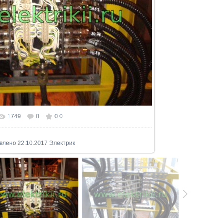
1749
0
0.0
влено 22.10.2017 Электрик