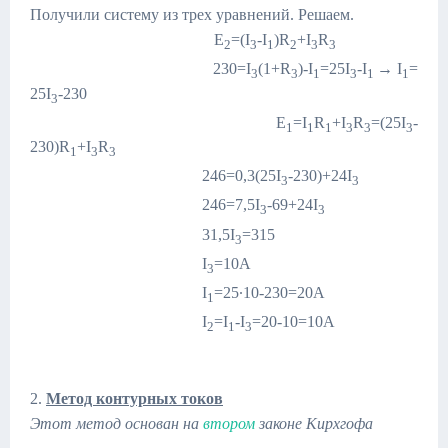
Получили систему из трех уравнений. Решаем.
E
=(I
-I
)R
+I
R
2
3
1
2
3
3
230=I
(1+R
)-I
=25I
-I
→ I
=
3
3
1
3
1
1
25I
-230
3
E
=I
R
+I
R
=(25I
-
1
1
1
3
3
3
230)R
+I
R
1
3
3
246=0,3(25I
-230)+24I
3
3
246=7,5I
-69+24I
3
3
31,5I
=315
3
I
=10A
3
I
=25∙10-230=20A
1
I
=I
-I
=20-10=10A
2
1
3
2.
Метод контурных токов
Этот метод основан на
втором
законе Кирхгофа