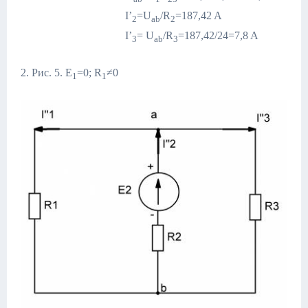
I’
=U
/R
=187,42 A
2
ab
2
I’
= U
/R
=187,42/24=7,8 A
3
ab
3
2. Рис. 5. E
=0; R
≠0
1
1