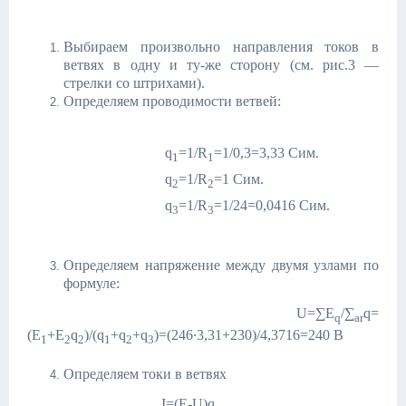
Выбираем произвольно направления токов в
ветвях в одну и ту-же сторону (см. рис.3 —
стрелки со штрихами).
Определяем проводимости ветвей:
q
=1/R
=1/0,3=3,33 Сим.
1
1
q
=1/R
=1 Сим.
2
2
q
=1/R
=1/24=0,0416 Сим.
3
3
Определяем напряжение между двумя узлами по
формуле:
U=∑E
/∑
q=
q
ar
(E
+E
q
)/(q
+q
+q
)=(246∙3,31+230)/4,3716=240 В
1
2
2
1
2
3
Определяем токи в ветвях
I=(E-U)q