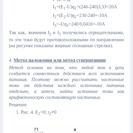
I
=(E
-U)q
=(246-240)3,33=20A
1
1
1
I
=(E
-U)q
=230-240=-10A
2
2
2
I
=-Uq
=240∙0,0416=-10А
3
3
Так как, значения I
и I
получились отрицательными,
2
3
то эти токи будут противоположными по направлению
(на рисунке показаны жирные сплошные стрелки).
4.
Метод наложения или метод суперпозиции
Метод основан на том, что любой ток в цепи
создается совместным действием всех источников
питания. Поэтому можно рассчитать частичные
токи от действия каждого источника питания
отдельно, а затем, найти истинные токи как
арифметическую составляющую частичных.
Решение
1. Рис. 4. Е
=0; r
≠0
2
2