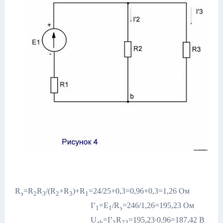
R
=R
R
/(R
+R
)+R
=24/25+0,3=0,96+0,3=1,26 Ом
э
2
3
2
3
1
I’
=E
/R
=246/1,26=195,23 Ом
1
1
э
U
=I’
R
=195,23∙0,96=187,42 В
ab
1
23