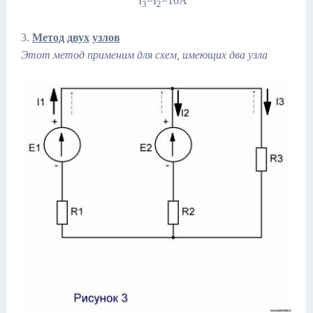
I
=I
=10A
3
2
3.
Метод
двух
узлов
Этот метод применим для схем, имеющих два узла