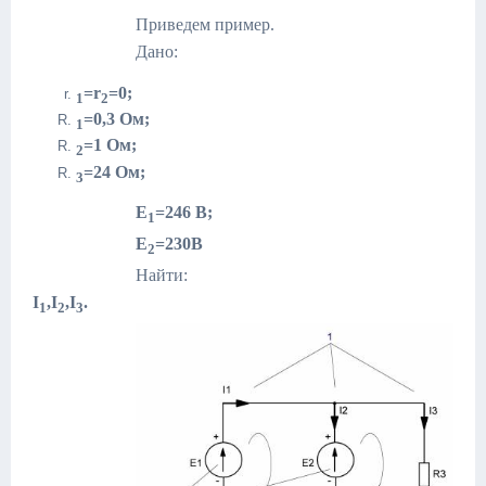
Приведем пример.
Дано:
=r
=0;
1
2
=0,3 Ом;
1
=1 Ом;
2
=24 Ом;
3
Е
=246 В;
1
Е
=230В
2
Найти:
I
,I
,I
.
1
2
3