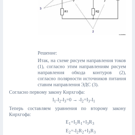
Решение:
Итак, на схеме рисуем направления токов
(1), согласно этим направлениям рисуем
направления обхода контуров (2),
согласно полярности источников питания
ставим направления ЭДС (3).
Согласно первому закону Кирхгофа:
I
-I
-I
=0 → -I
=I
-I
1
2
3
2
3
1
Теперь составляем уравнения по второму закону
Кирхгофа:
E
=I
R
+I
R
1
1
1
3
3
Е
=-I
R
+I
R
2
2
2
3
3