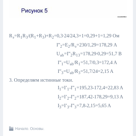
R
=R
R
/(R
+R
)+R
=0,3∙24/24,3+1=0,29+1=1,29 Ом
э
1
3
1
3
2
I”
=E
/R
=230/1,29=178,29 A
2
2
э
U
=I”
R
=178,29∙0,29=51,7 В
ab
2
13
I”
=U
/R
=51,7/0,3=172,4 A
1
ab
1
I”
=U
/R
=51,7/24=2,15 A
3
ab
3
3. Определяем истинные токи.
I
=I’
-I”
=195,23-172,4=22,83 A
1
1
1
I
=I’
-I”
=187,42-178,29=9,13 A
2
2
2
I
=I’
-I”
=7,8-2,15=5,65 A
3
3
3
Начало. Основы.