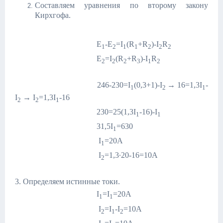
Составляем уравнения по второму закону
Кирхгофа.
E
-E
=I
(R
+R
)-I
R
1
2
1
1
2
2
2
E
=I
(R
+R
)-I
R
2
2
2
3
1
2
246-230=I
(0,3+1)-I
→ 16=1,3I
-
1
2
1
I
→ I
=1,3I
-16
2
2
1
230=25(1,3I
-16)-I
1
1
31,5I
=630
1
I
=20A
1
I
=1,3∙20-16=10A
2
3. Определяем истинные токи.
I
=I
=20A
1
1
I
=I
-I
=10A
2
1
2