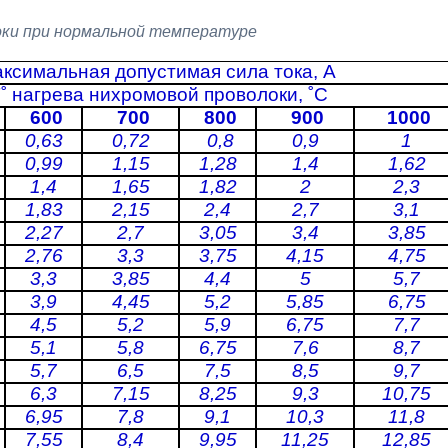
оки при нормальной температуре
ксимальная допустимая сила тока, А
˚ нагрева нихромовой проволоки, ˚С
600
700
800
900
1000
0,63
0,72
0,8
0,9
1
0,99
1,15
1,28
1,4
1,62
1,4
1,65
1,82
2
2,3
1,83
2,15
2,4
2,7
3,1
2,27
2,7
3,05
3,4
3,85
2,76
3,3
3,75
4,15
4,75
3,3
3,85
4,4
5
5,7
3,9
4,45
5,2
5,85
6,75
4,5
5,2
5,9
6,75
7,7
5,1
5,8
6,75
7,6
8,7
5,7
6,5
7,5
8,5
9,7
6,3
7,15
8,25
9,3
10,75
6,95
7,8
9,1
10,3
11,8
7,55
8,4
9,95
11,25
12,85