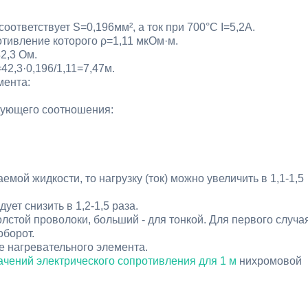
оответствует S=0,196мм², а ток при 700°С I=5,2А.
отивление которого ρ=1,11 мкОм·м.
2,3 Ом.
2,3·0,196/1,11=7,47м.
мента:
дующего соотношения:
емой жидкости, то нагрузку (ток) можно увеличить в 1,1-1,5
ует снизить в 1,2-1,5 раза.
стой проволоки, больший - для тонкой. Для первого случа
оборот.
е нагревательного элемента.
ачений электрического сопротивления для 1 м
нихромовой