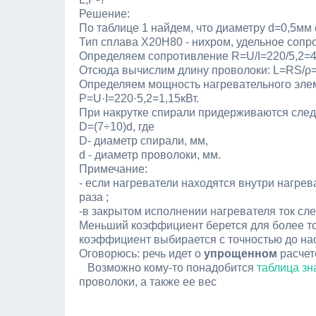
Решение:
По таблице 1 найдем, что диаметру d=0,5мм с
Тип сплава Х20Н80 - нихром, удельное сопр
Определяем сопротивление R=U/I=220/5,2=4
Отсюда вычислим длину проволоки: L=RS/ρ=4
Определяем мощность нагревательного эле
P=U·I=220·5,2=1,15кВт.
При накрутке спирали придерживаются сле
D=(7÷10)d, где
D- диаметр спирали, мм,
d - диаметр проволоки, мм.
Примечание:
- если нагреватели находятся внутри нагрева
раза ;
-в закрытом исполнении нагревателя ток след
Меньший коэффициент берется для более тол
коэффициент выбирается с точностью до на
Оговорюсь: речь идет о
упрощенном
расчет
Возможно кому-то понадобится
таблица зн
проволоки, а также ее вес