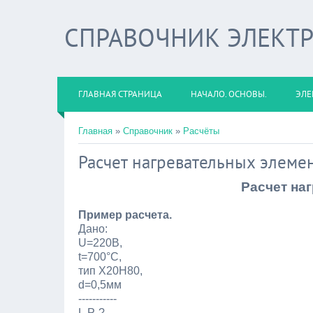
СПРАВОЧНИК ЭЛЕКТ
ГЛАВНАЯ СТРАНИЦА
НАЧАЛО. ОСНОВЫ.
ЭЛЕ
Главная
»
Справочник
»
Расчёты
Расчет нагревательных элеме
Расчет на
Пример расчета.
Дано:
U=220В,
t=700°C,
тип Х20Н80,
d=0,5мм
-----------
L,P-?