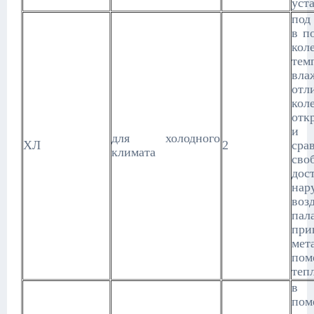
уст
под
в п
кол
те
вла
от
ко
отк
и 
для холодного
ХЛ
2
сра
климата
сво
дос
нар
во
пал
при
мет
пом
теп
в 
по