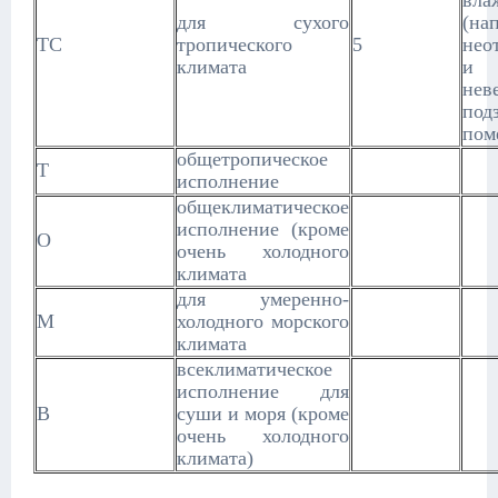
вла
для сухого
(н
ТС
тропического
5
нео
климата
и
нев
под
пом
общетропическое
Т
исполнение
общеклиматическое
исполнение (кроме
О
очень холодного
климата
для умеренно-
М
холодного морского
климата
всеклиматическое
исполнение для
В
суши и моря (кроме
очень холодного
климата)