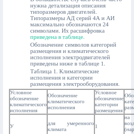
нужна детализация описания
типоразмеров двигателей.
Типоразмеры АД серий 4А и АИ
максимально обозначаются 24
символами. Их расшифровка
приведена в таблице.
Обозначение символов категорий
размещения и климатического
исполнения электродвигателей
приведены ниже в таблице 1.
Таблица 1. Климатические
исполнения и категории
размещения электрооборудования.
Условное
Условное
Обозначение
Обо
обозначение
обозначение
климатического
кат
климатического
категории
исполнения
раз
исполнения
размещения
на
для умеренного
воз
У
1
климата
(на