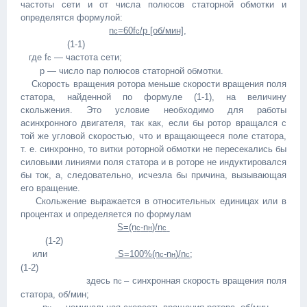
частоты сети и от числа полюсов статорной обмотки и
определятся формулой:
n
=60f
/p [об/мин]
,
c
c
(1-1)
где f
— частота сети;
c
р — число пар полюсов статорной обмотки.
Скорость вращения ротора меньше скорости вращения поля
статора, найденной по формуле (1-1), на величину
скольжения. Это условие необходимо для работы
асинхронного двигателя, так как, если бы ротор вращался с
той же угловой скоростью, что и вращающееся поле статора,
т. е. синхронно, то витки роторной обмотки не пересекались бы
силовыми линиями поля статора и в роторе не индуктировался
бы ток, а, следовательно, исчезла бы причина, вызывающая
его вращение.
Скольжение выражается в относительных единицах или в
процентах и определяется по формулам
S=(n
-n
)/n
c
н
c
(1-2)
или
S=100%
(n
-n
)/n
;
c
н
c
(1-2)
здесь n
– синхронная скорость вращения поля
c
статора, об/мин;