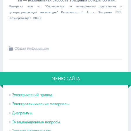
n
— номинальная скорость вращения ротора, об/мин.
н
Материал взят из "Справочника по асинхронным двигателям и
пускорегулирующей аппаратуре" Карвовского Г. А. и Оскоркова С.П.
Госэнергоиздат, 1962 г.
Общая информация
МЕНЮ САЙТА
Электрический привод
Электротехнические материалы
Диаграммы
Экзаменационные вопросы