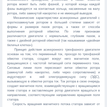
ротора может быть либо фазной, у которой концы каждой
фазы выводятся на контактные кольца, насаженные на валу
ротора, либо замкнутой накоротко и не имеющей выводов.
Механические характеристики асинхронных двигателей с
короткозамкнутым ротором в большей степени зависят от
формы и размеров пазов ротора, а также от способа
выполнения роторной обмотки. По этим признакам
различаются двигатели с нормальным, глубоким пазом, а
также с двойной роторной обмоткой (так называемая «двойная
беличья клетка»).
Принцип действия асинхронного трехфазного двигателя
основан на том, что переменный ток, проходя по трехфазной
обмотке статора, создает вокруг него магнитное поле,
вращающееся с частотой питающей сети переменного тока.
Силовые линии поля пересекают витки обмотки ротора
(замкнутой либо накоротко, либо через сопротивление) и
индуктируют в ней электродвижущую силу (ЭДС),
вызывающую в обмотке ротора ток. Ток ротора в свою очередь
создает магнитное поле, взаимодействующее с вращающимся
поем статора и заставляющее ротор двигателя вращаться в
направлении, соответствующем направлению вращения поля
статора.
Скорость вращения магнитного потока статора зависит от