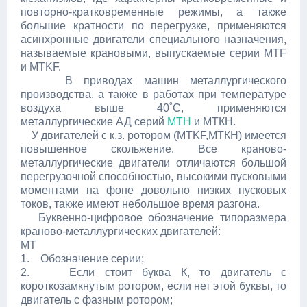
повторно-кратковременные режимы, а также
большие кратности по перегрузке, применяются
асинхронные двигатели специального назначения,
называемые крановыми, выпускаемые серии MTF
и MTKF.
В приводах машин металлургического
производства, а также в работах при температуре
воздуха выше 40˚С, применяются
металлургические АД серий
МТН
и МТКН.
У двигателей с к.з. ротором (MTKF,МТКН) имеется
повышенное скольжение. Все краново-
металлургические двигатели отличаются большой
перегрузочной способностью, высокими пусковыми
моментами на фоне довольно низких пусковых
токов, также имеют небольшое время разгона.
Буквенно-цифровое обозначение типоразмера
краново-металлургических двигателей:
МТ
1. Обозначение серии;
2. Если стоит буква К, то двигатель с
короткозамкнутым ротором, если нет этой буквы, то
двигатель с фазным ротором;