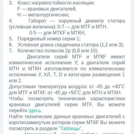
3. Класс нагревостойкости изоляции:
F — крановых двигателей,
Н — металлургических;
4. Габарит — наружный диаметр статора
(условная величина): 0-7 — для MTF и МТН,
0-5 — для MTKF и МТКН;
5. Порядковый номер серии 1;
6. Условная длина сердечника статора (1,2 или 3);
7. Количество полюсов 2p (6,8 или 10).
Двигатели серий ΜΤF и МТКF имеют
климатическое исполнение У, а двигатели серий
МТН и МТКН изготовляются по климатическому
исполнению У, ХЛ, Т, О и категории размещения 1
или 2.
Допустимая температура воздуха: от -45 до +40˚С
для МТF и МТКF, от -45 до +50˚С для МТН и МТКН.
Чтобы посмотреть технические характеристики
крановых двигателей серии MTF, Вы можете
перейти
здесь.
Найти технические данные крановых двигателей с
короткозамкнутым ротором серии МТКF Вы можете
посмотреть в разделе
"Таблицы"
.