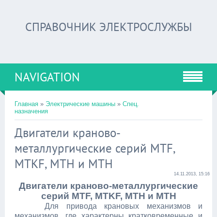
СПРАВОЧНИК ЭЛЕКТРОСЛУЖБЫ
NAVIGATION
Главная
»
Электрические машины
»
Спец.
назначения
Двигатели краново-
металлургические серий MTF,
MTKF, MTH и МТН
14.11.2013, 15:16
Двигатели краново-металлургические
серий MTF, MTKF, MTH и МТН
Для привода крановых механизмов и
механизмов, где характерны кратковременные и